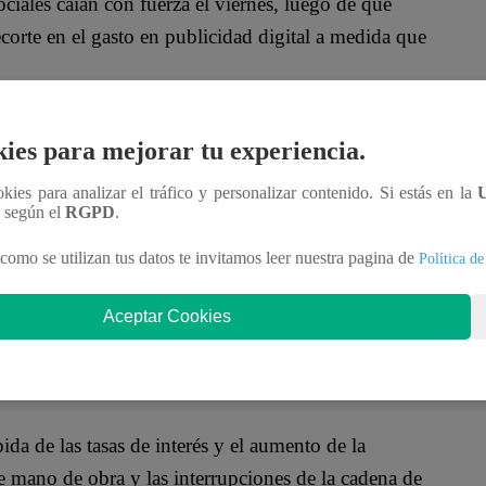
ociales caían con fuerza el viernes, luego de que
corte en el gasto en publicidad digital a medida que
as 1441 GMT, los de Meta Platforms Inc, propietaria
ies para mejorar tu experiencia.
ietaria de Google y que también vende anuncios en
ookies para analizar el tráfico y personalizar contenido. Si estás en la
n según el
RGPD
.
iban a perder colectivamente unos 36.000 millones
como se utilizan tus datos te invitamos leer nuestra pagina de
Política de
Aceptar Cookies
os trimestrales a su
actual batalla por cerrar su
 millones de dólares. Las acciones del sitio de
da de las tasas de interés y el aumento de la
de mano de obra y las interrupciones de la cadena de