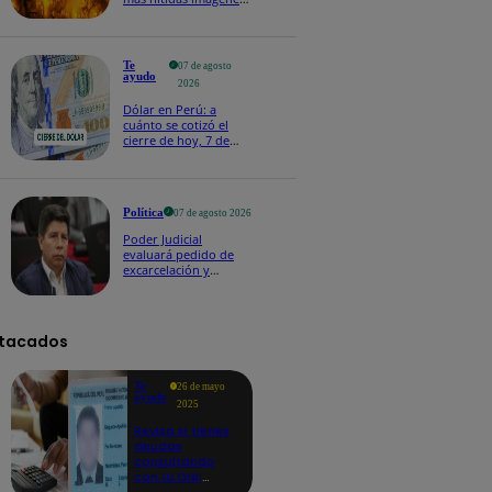
de lo que ocurre en la
superficie del Sol
Te
07 de agosto
ayudo
2026
Dólar en Perú: a
cuánto se cotizó el
cierre de hoy, 7 de
agosto de 2026
Política
07 de agosto 2026
Poder Judicial
evaluará pedido de
excarcelación y
nulidad de condena
de Pedro Castillo
tacados
Te
26 de mayo
ayudo
2025
Revisa si tienes
deudas
consultando
con tu DNI:
aquí los