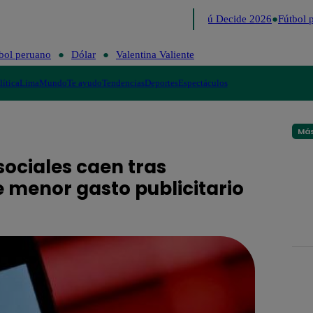
Lo último
Me Caigo de Risa
Perú Decide 2026
Fútbol p
bol peruano
Dólar
Valentina Valiente
lítica
Lima
Mundo
Te ayudo
Tendencias
Deportes
Espectáculos
Más
ociales caen tras
e menor gasto publicitario