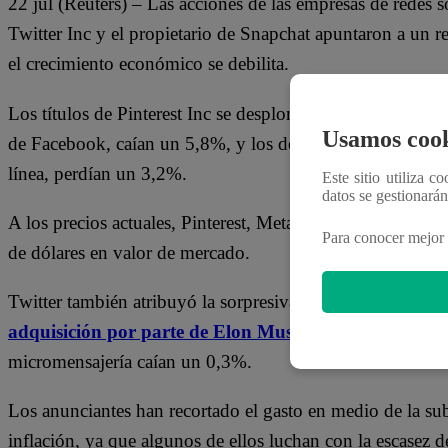
22 jul (Reuters) – Las acciones de las empresas de redes s
Twitter Inc y el propietario de Snapchat apuntaron a un re
el crecimiento económico se debilita.
Los títulos de Pinterest Inc se desplomaban un 12,2% a l
Usamos cook
de Facebook, caían un 5,8%, y los de Alphabet Inc, prop
línea, perdían un 3,2%.
Este sitio utiliza c
datos se gestionará
A los precios actuales, Pinterest, Meta, Alphabet y Snap 
Para conocer mejor 
de dólares en valor de mercado.
Twitter también atribuyó la sorpresiva caída de sus ingres
adquisición por parte de Elon Musk
a cambio de 44.000
micromensajería caían un 0,3%.
Los anunciantes han recortado el gasto en medio de la subi
inflación, ya que algunos de ellos luchan con la escasez 