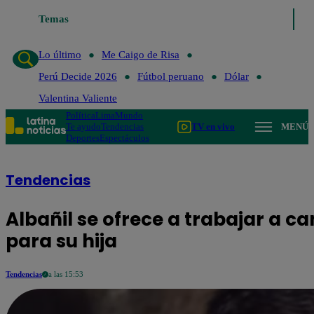
último
Me Caigo de Risa
Temas
Perú Decide 2026
Fútbol peruano
Dólar
V
Lo último
Me Caigo de Risa
Perú Decide 2026
Fútbol peruano
Dólar
Valentina Valiente
Política
Lima
Mundo
Te ayudo
Tendencias
TV en vivo
MENÚ
Deportes
Espectáculos
Tendencias
Albañil se ofrece a trabajar a
para su hija
Tendencias
a las 15:53