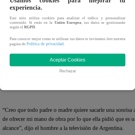
Usamos cookies para mejorar tu
21 de agosto 2020
experiencia.
Este sitio utiliza cookies para analizar el tráfico y personalizar
Un albañil en Argentina ofreció su trabajo a cambio de u
contenido. Si estás en la
Unión Europea
, tus datos se gestionarán
según el
RGPD
.
estudiando a través de las clases virtuales.
Para conocer mejor como se utilizan tus datos te invitamos leer nuestra
Política de privacidad
pagina de
.
Aceptar Cookies
Juan Nieva, quien vive en la ciudad de Córdoba, intentó 
engreída para poder cumplir con sus clases debido al nu
Rechazar
Covid-19.
“Creo que todo padre o madre quiere sacarle una sonrisa 
de ofrecer mi mano de obra por lo que ella pidió que es u
alcance”, dijo el hombre a la televisión de Argentina.