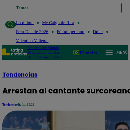
Temas
Lo último
Me Caigo de Risa
Perú Decide
Lo último
Me Caigo de Risa
Perú Decide 2026
Fútbol peruano
Dólar
Valentina Valiente
Política
Lima
Mundo
Te ayudo
Tendencias
TV en vivo
MENÚ
Deportes
Espectáculos
Tendencias
Arrestan al cantante surcorean
Tendencias
a las 13:21