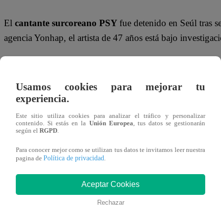
El
cantante surcoreano PSY
fue detenido en Seúl tras 
agencia Yonhap, el artista de 47 años está bajo investigac
Ante esta situación, se sospecha que el autor del
“Gangna
como Xanax y Stilnox, utilizados para tratar la ansiedad y
Usamos cookies para mejorar tu
experiencia.
Te puede interesar
Este sitio utiliza cookies para analizar el tráfico y personalizar
contenido. Si estás en la
Unión Europea
, tus datos se gestionarán
Lima
30/08/2025
según el
RGPD
.
13:20
Fiscalía
Para conocer mejor como se utilizan tus datos te invitamos leer nuestra
investiga a
Política de privacidad
pagina de
.
niñera tras
caída de
menor desde
Aceptar Cookies
el piso 16 en
Comas
En Corea del Sur, la posesión de estos fármacos sin la deb
Rechazar
que
el cantante padece un trastorno crónico del sueño