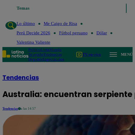
Temas
Lo último
Me Caigo de
Lo último
Me Caigo de Risa
Perú Decide 2026
Fútbol peruano
Dólar
Valentina Valiente
Política
Lima
Mundo
Te ayudo
Tendencias
TV en vivo
MENÚ
Deportes
Espectáculos
Tendencias
Australia: encuentran serpiente 
Tendencias
a las 14:57