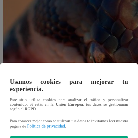
Usamos cookies para mejorar tu
experiencia.
Este sitio utiliza cookies para analizar el tráfico y personalizar
contenido. Si estás en la
Unión Europea
, tus datos se gestionarán
según el
RGPD
.
Para conocer mejor como se utilizan tus datos te invitamos leer nuestra
Redacción Latina
Política de privacidad
pagina de
.
02 de mayo 2019