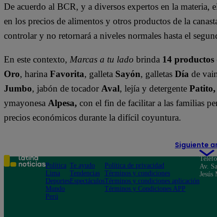
De acuerdo al BCR, y a diversos expertos en la materia, el
en los precios de alimentos y otros productos de la canas
controlar y no retornará a niveles normales hasta el seg
En este contexto,
Marcas a tu lado
brinda
14 productos 
Oro
, harina
Favorita
, galleta
Sayón
, galletas
Día
de vain
Jumbo
, jabón de tocador
Aval
, lejía y detergente
Patito
ymayonesa
Alpesa,
con el fin de facilitar a las familias
precios económicos durante la difícil coyuntura.
Siguiente a
Teléf
Política
Te ayudo
Política de privacidad
Av. Sa
Lima
Tendencias
Términos y condiciones
Jesús 
Deportes
Espectáculos
Términos y condiciones aplicación
Mundo
Términos y Condiciones APP
Perú