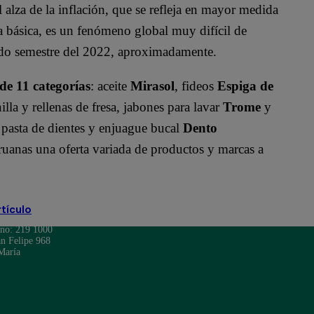
 alza de la inflación, que se refleja en mayor medida
ta básica, es un fenómeno global muy difícil de
undo semestre del 2022, aproximadamente.
de 11 categorías
: aceite
Mirasol
, fideos
Espiga de
illa y rellenas de fresa, jabones para lavar
Trome
y
,
pasta de dientes y enjuague bucal
Dento
 peruanas una oferta variada de productos y marcas a
rtículo
ono: 219 1000
n Felipe 968
María