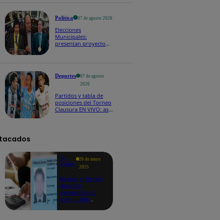
Política
07 de agosto 2026
Elecciones
Municipales:
presentan proyecto
de ley para impedir
que alcaldes busquen
reelección inmediata
Deportes
07 de agosto
2026
Partidos y tabla de
posiciones del Torneo
Clausura EN VIVO: así
van los equipos en la
fecha 4
tacados
Te
26 de mayo
ayudo
2025
Revisa si tienes
deudas
consultando
con tu DNI:
aquí los
detalles