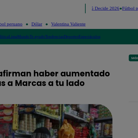
Lo último
Me Caigo de Risa
Perú Decide 2026
Fútbol p
bol peruano
Dólar
Valentina Valiente
lítica
Lima
Mundo
Te ayudo
Tendencias
Deportes
Espectáculos
Más
 afirman haber aumentado
s a Marcas a tu lado