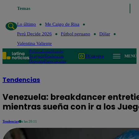
Temas
Lo último
Me Caigo d
Lo último
Me Caigo de Risa
Perú Decide 2026
Fútbol peruano
Dólar
Valentina Valiente
Política
Lima
Mundo
Te ayudo
Tendencias
TV en vivo
MENÚ
Deportes
Espectáculos
Tendencias
Venezuela: breakdancer entretie
mientras sueña con ir a los Jue
Tendencias
a las 20:11