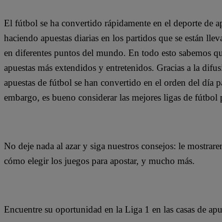
El fútbol se ha convertido rápidamente en el deporte de 
haciendo apuestas diarias en los partidos que se están l
en diferentes puntos del mundo. En todo esto sabemos que
apuestas más extendidos y entretenidos. Gracias a la difus
apuestas de fútbol se han convertido en el orden del día p
embargo, es bueno considerar las mejores ligas de fútbol p
No deje nada al azar y siga nuestros consejos: le mostra
cómo elegir los juegos para apostar, y mucho más.
Encuentre su oportunidad en la Liga 1 en las casas de apu