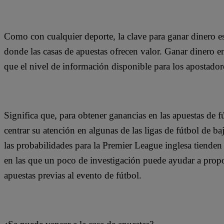
Como con cualquier deporte, la clave para ganar dinero e
donde las casas de apuestas ofrecen valor. Ganar dinero e
que el nivel de información disponible para los apostador
Significa que, para obtener ganancias en las apuestas de fú
centrar su atención en algunas de las ligas de fútbol de baj
las probabilidades para la Premier League inglesa tienden
en las que un poco de investigación puede ayudar a propo
apuestas previas al evento de fútbol.