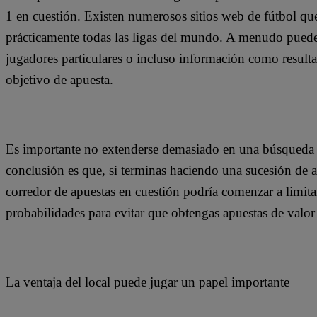
1 en cuestión. Existen numerosos sitios web de fútbol qu
prácticamente todas las ligas del mundo. A menudo puede
jugadores particulares o incluso información como result
objetivo de apuesta.
Es importante no extenderse demasiado en una búsqueda p
conclusión es que, si terminas haciendo una sucesión de ap
corredor de apuestas en cuestión podría comenzar a limita
probabilidades para evitar que obtengas apuestas de valor e
La ventaja del local puede jugar un papel importante