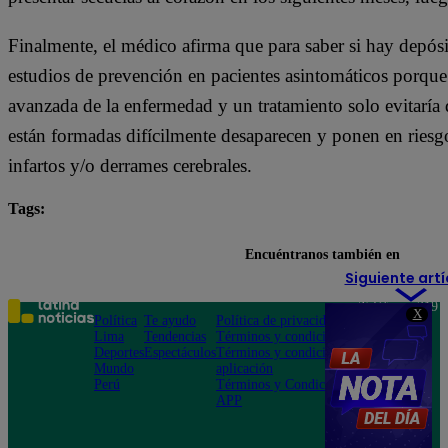
Finalmente, el médico afirma que para saber si hay depósito
estudios de prevención en pacientes asintomáticos porque 
avanzada de la enfermedad y un tratamiento solo evitaría 
están formadas difícilmente desaparecen y ponen en riesg
infartos y/o derrames cerebrales.
Tags:
corazón
enfermedades
enfermedades cardiovasc
Encuéntranos también en
Siguiente artí
Teléfono: 219
X
Política
Te ayudo
Política de privacidad
1000
Lima
Tendencias
Términos y condiciones
Av. San
Deportes
Espectáculos
Términos y condiciones
Felipe 968
Mundo
aplicación
Jesús María
Perú
Términos y Condiciones
APP