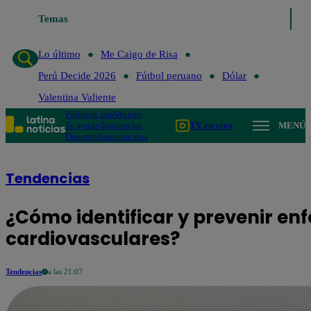
Temas
Lo último
Me Caigo de Risa
Perú Decide 2026
Lo último
Me Caigo de Risa
Perú Decide 2026
Fútbol peruano
Dólar
Valentina Valiente
Política
Lima
Mundo
Te ayudo
Tendencias
TV en vivo
MENÚ
Deportes
Espectáculos
Tendencias
¿Cómo identificar y prevenir e
cardiovasculares?
Tendencias
a las 21:07