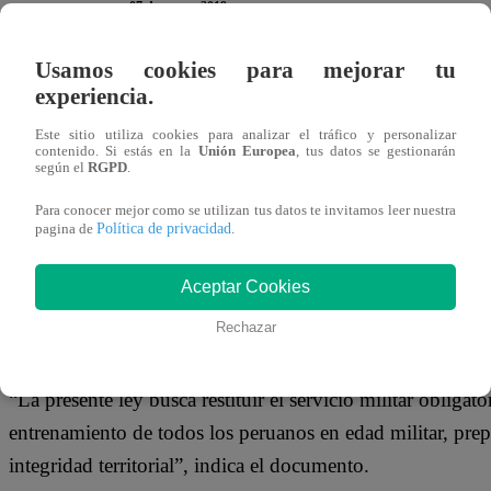
07 de marzo 2019
Usamos cookies para mejorar tu
El congresista Luis Yika, integrante de la bancada Cambi
experiencia.
regreso del servicio obligatorio en las Fuerzas Armadas.
Este sitio utiliza cookies para analizar el tráfico y personalizar
contenido. Si estás en la
Unión Europea
, tus datos se gestionarán
según el
RGPD
.
Para conocer mejor como se utilizan tus datos te invitamos leer nuestra
Otros parlamentarios que apoyaron la iniciativa con su 
Política de privacidad
pagina de
.
Palma, Clayton Galván, Sonia Echevarría, Lizbeth Robles
Aceptar Cookies
independiente Roberto Vieira.
Rechazar
“La presente ley busca restituir el servicio militar obligat
entrenamiento de todos los peruanos en edad militar, prep
integridad territorial”, indica el documento.