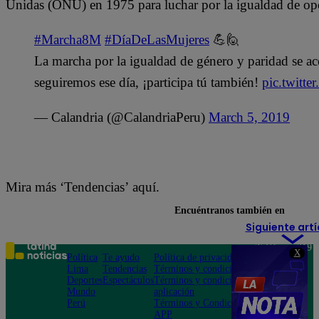
Unidas (ONU) en 1975 para luchar por la igualdad de opo
#Marcha8M
#DíaDeLasMujeres
💪🙋
La marcha por la igualdad de género y paridad se ac
seguiremos ese día, ¡participa tú también!
pic.twitt
— Calandria (@CalandriaPeru)
March 5, 2019
Mira más ‘Tendencias’ aquí.
Encuéntranos también en
Siguiente artí
Teléfono: 219
X
Política
Te ayudo
Política de privacidad
1000
Lima
Tendencias
Términos y condiciones
Av. San
Deportes
Espectáculos
Términos y condiciones
Felipe 968
Mundo
aplicación
Jesús María
Perú
Términos y Condiciones
APP