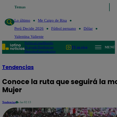
Temas
Lo último
Me Caigo de Risa
Perú Decide 2026
Fútbol
Lo último
Me Caigo de Risa
Perú Decide 2026
Fútbol peruano
Dólar
Valentina Valiente
Política
Lima
Mundo
Te ayudo
Tendencias
TV en vivo
MENÚ
Deportes
Espectáculos
Tendencias
Conoce la ruta que seguirá la mov
Mujer
Tendencias
a las 02:13