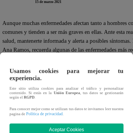
15 de marzo 2021
Aunque muchas enfermedades afectan tanto a hombres co
comunes y tienden a ser más graves en ellas. Ante esta rea
salud, mantenerte informada y alerta a posibles síntomas.
Ana Ramos, recuerda algunas de las enfermedades más rec
estar protegida.
Usamos cookies para mejorar tu
experiencia.
● Cáncer de mama. Cada año, en las Américas, más de 46
Este sitio utiliza cookies para analizar el tráfico y personalizar
contenido. Si estás en la
Unión Europea
, tus datos se gestionarán
mama, y casi 100 mil fallecen a causa de esta enfermeda
según el
RGPD
.
entre las mujeres y en Perú, anualmente se presentan 28 c
Para conocer mejor como se utilizan tus datos te invitamos leer nuestra
Política de privacidad
pagina de
.
Aceptar Cookies