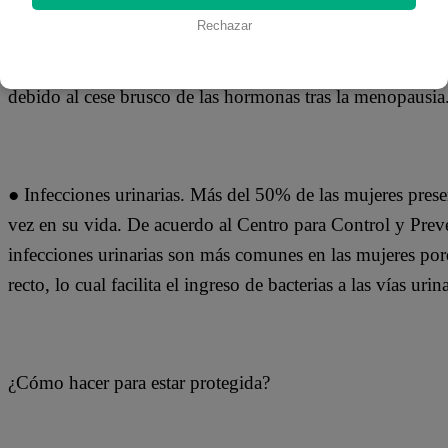
● Osteoporosis. Es una enfermedad que daña el tejido óse
Rechazar
provocando que los huesos se vuelven frágiles y puedan fr
4 mujeres con osteoporosis existe 1 hombre que padece la
debido al cese brusco de las hormonas tras la menopausia
● Infecciones urinarias. Más del 50% de las mujeres prese
vez en su vida. De acuerdo al Centro para Control y Pre
infecciones urinarias son más comunes en las mujeres porq
recto, lo cual facilita el ingreso de bacterias a las vías urina
¿Cómo hacer para estar protegida?