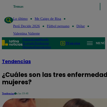
Temas
Lo último
Me Caigo de
Lo último
Me Caigo de Risa
Perú Decide 2026
Fútbol peruano
Dólar
Valentina Valiente
Política
Lima
Mundo
Te ayudo
Tendencias
TV en vivo
MENÚ
Deportes
Espectáculos
Tendencias
¿Cuáles son las tres enfermeda
mujeres?
Tendencias
a las 19:48