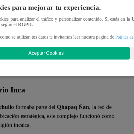
ies para mejorar tu experiencia.
ookies para analizar el tráfico y personalizar contenido. Si estás en la
n según el
RGPD
.
como se utilizan tus datos te invitamos leer nuestra pagina de
Política de
Aceptar Cookies
royecto de investigación y restauración desarrollado
1 millones de soles
, financiados por la
Dirección
rio Inca
chullo
formaba parte del
Qhapaq Ñan
, la red de
ubicación estratégica, este complejo funcionó como
igión incaica.