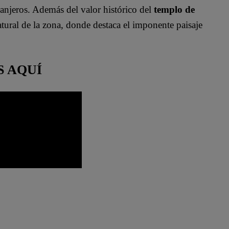
anjeros. Además del valor histórico del
templo de
natural de la zona, donde destaca el imponente paisaje
S AQUÍ
Patrimonio Cultural de la Nación
Tahuantinsuyo
templos incas
turistas