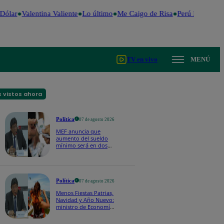
Dólar
Valentina Valiente
Lo último
Me Caigo de Risa
Perú Decide 20
TV en vivo
MENÚ
 vistos ahora
Política
07 de agosto 2026
MEF anuncia que
aumento del sueldo
mínimo será en dos
etapas: "El primero,
posiblemente, de S/
100 y el otro de S/ 70"
Política
07 de agosto 2026
Menos Fiestas Patrias,
Navidad y Año Nuevo:
ministro de Economía
anuncia que se
moverán los feriados