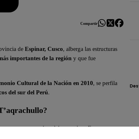
Compartir
rovincia de
Espinar, Cusco
, alberga las estructuras
más importantes de la región
y que fue
monio Cultural de la Nación en 2010
, se perfila
Des
cos del sur del Perú
.
T’aqrachullo?
es nueve corresponden al área nuclear. En esta zona
truidas sobre una meseta, entre las que destacan: