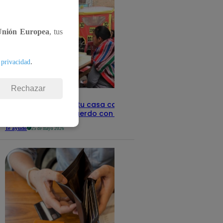
Unión Europea
, tus
.
 privacidad
Rechazar
Revisa con tu DNI si tu casa califica
como pobre, de acuerdo con el Sisfoh
Te ayudo
25 de mayo 2026