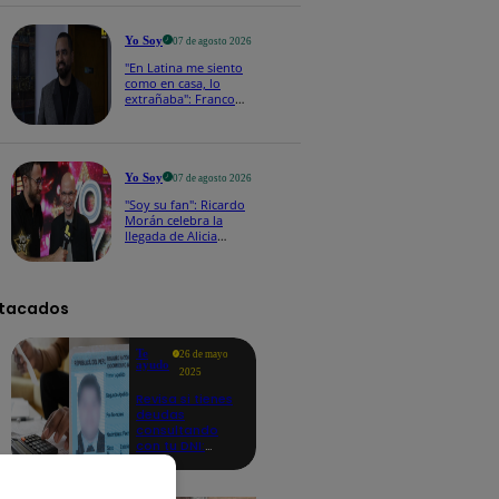
a los viernes
Yo Soy
07 de agosto 2026
"En Latina me siento
como en casa, lo
extrañaba": Franco
Cabrera emocionado
por estreno de Yo Soy
2026
Yo Soy
07 de agosto 2026
"Soy su fan": Ricardo
Morán celebra la
llegada de Alicia
Mercado a Yo Soy
2026
tacados
Te
26 de mayo
ayudo
2025
Revisa si tienes
deudas
consultando
con tu DNI:
aquí los
detalles