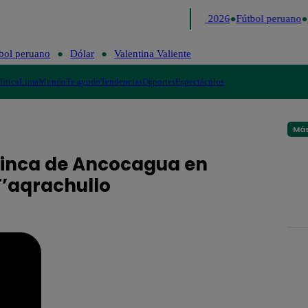
Lo último
Me Caigo de Risa
Perú Decide 2026
Fútbol peruano
bol peruano
Dólar
Valentina Valiente
lítica
Lima
Mundo
Te ayudo
Tendencias
Deportes
Espectáculos
Más
 inca de Ancocagua en
T’aqrachullo