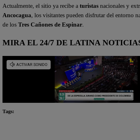
Actualmente, el sitio ya recibe a
turistas
nacionales y extr
Ancocagua
, los visitantes pueden disfrutar del entorno 
de los
Tres Cañones de Espinar
.
MIRA EL 24/7 DE LATINA NOTICIA
Tags:
Ancocagua
Cusco
Espinar
Lo último
Qhapaq Ñan
sitios arqueológicos
T’aqrachullo