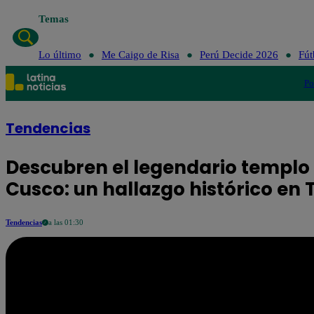
Temas
Lo último
Me Caigo de Risa
Perú Decide 2026
Fút
Po
Tendencias
Descubren el legendario templo
Cusco: un hallazgo histórico en 
Tendencias
a las 01:30