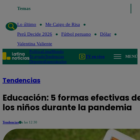
Temas
Lo último
Me Caigo de Risa
Perú Decide 2
Lo último
Me Caigo de Risa
Perú Decide 2026
Fútbol peruano
Dólar
Valentina Valiente
Política
Lima
Mundo
Te ayudo
Tendencias
TV en vivo
MENÚ
Deportes
Espectáculos
Tendencias
Educación: 5 formas efectivas 
los niños durante la pandemia
Tendencias
a las 12:30