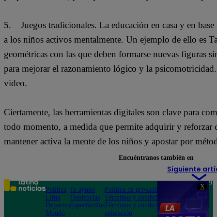
5. Juegos tradicionales. La educación en casa y en base 
a los niños activos mentalmente. Un ejemplo de ello es T
geométricas con las que deben formarse nuevas figuras sin
para mejorar el razonamiento lógico y la psicomotricidad. 
video.
Ciertamente, las herramientas digitales son clave para com
todo momento, a medida que permite adquirir y reforzar 
mantener activa la mente de los niños y apostar por métod
Encuéntranos también en
Siguiente artí
Teléfono: 219
X
Política
Te ayudo
Política de privacidad
1000
Lima
Tendencias
Términos y condiciones
Av. San
Deportes
Espectáculos
Términos y condiciones
Felipe 968
Mundo
aplicación
Jesús María