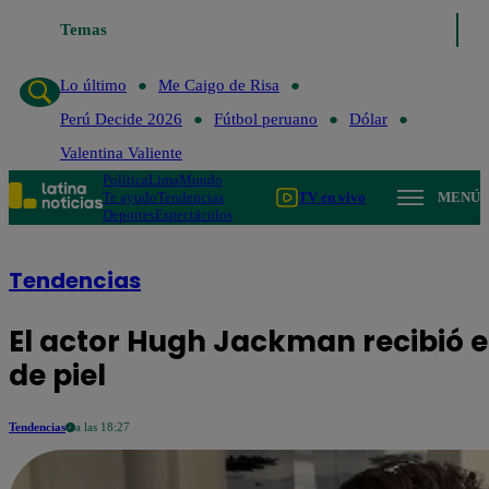
Lo último
Temas
Me Caigo de Risa
Perú Decide 2026
Fútbol perua
Lo último
Me Caigo de Risa
Perú Decide 2026
Fútbol peruano
Dólar
Valentina Valiente
Política
Lima
Mundo
Te ayudo
Tendencias
TV en vivo
MENÚ
Deportes
Espectáculos
Tendencias
El actor Hugh Jackman recibió e
de piel
Tendencias
a las 18:27