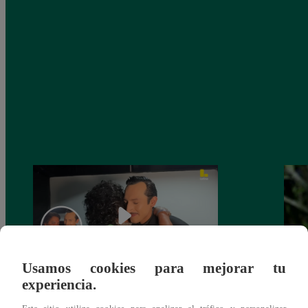
Usamos cookies para mejorar tu
experiencia.
Pedro Infante en “Yo Soy, de la tele al
Pitah