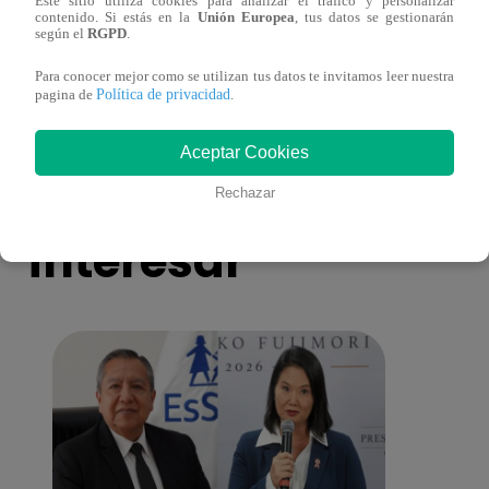
Este sitio utiliza cookies para analizar el tráfico y personalizar
SHOW EN VIVO”: visita a las
forta
contenido. Si estás en la
Unión Europea
, tus datos se gestionarán
GRANDES LEYENDAS de la imitación,
según el
RGPD
.
¿Qué fue lo que le dijeron?
Para conocer mejor como se utilizan tus datos te invitamos leer nuestra
Política de privacidad
pagina de
.
Aceptar Cookies
También te puede
Rechazar
interesar