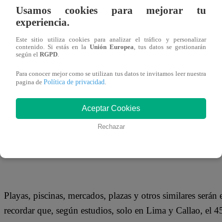
07 de enero 2020
Usamos cookies para mejorar tu
experiencia.
A propósito de los altos índices de radiación ultravioleta 
Este sitio utiliza cookies para analizar el tráfico y personalizar
contenido. Si estás en la
Unión Europea
, tus datos se gestionarán
distribuirá gratuitamente más de 50 mil sachets de bloque
según el
RGPD
.
desarrollo de cáncer de piel.
Para conocer mejor como se utilizan tus datos te invitamos leer nuestra
Política de privacidad
pagina de
.
Aceptar Cookies
Como parte de la campaña ‘Difundiendo Preveción’, y co
Rechazar
serán entregados en lugares de alta afluencia de provinc
Chincha.
Playas, piscinas, mercados, plazas y otros similares serán
recordar que, según estudios, solo en Lima y Callao, el 4