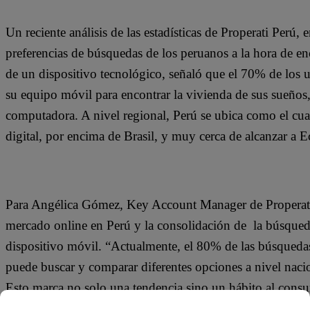
Un reciente análisis de las estadísticas de Properati Perú
preferencias de búsquedas de los peruanos a la hora de en
de un dispositivo tecnológico, señaló que el 70% de los us
su equipo móvil para encontrar la vivienda de sus sueños
computadora. A nivel regional, Perú se ubica como el c
digital, por encima de Brasil, y muy cerca de alcanzar a
Para Angélica Gómez, Key Account Manager de Properati P
mercado online en Perú y la consolidación de la búsqued
dispositivo móvil. “Actualmente, el 80% de las búsqueda
puede buscar y comparar diferentes opciones a nivel naci
Esto marca no solo una tendencia sino un hábito al consu
especialmente en una compra tan importante como el de