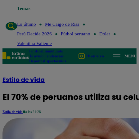
Temas
Lo último
Me Caigo de Risa
Perú Decide 
Lo último
Me Caigo de Risa
Perú Decide 2026
Fútbol peruano
Dólar
Valentina Valiente
Política
Lima
Mundo
Te ayudo
Tendencias
TV en vivo
MENÚ
Deportes
Espectáculos
Estilo de vida
El 70% de peruanos utiliza su ce
Estilo de vida
a las 21:28