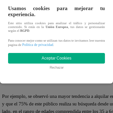
Usamos cookies para mejorar tu
experiencia.
Este sitio utiliza cookies para analizar el tráfico y personalizar
PERFIL DIGITAL INMOBILIARIO
contenido. Si estás en la
Unión Europea
, tus datos se gestionarán
según el
RGPD
.
Para conocer mejor como se utilizan tus datos te invitamos leer nuestra
Política de privacidad
pagina de
.
Cifras de Properati Perú muestran que la demanda inmobili
personas entre los 25 y 54 años de edad. Lo resaltante es 
Aceptar Cookies
acceso a la búsqueda de información entre los que están i
Rechazar
inmueble.
Por ejemplo, se observó una mayor tendencia a alquilar e
y que el 75% de este público realiza su búsqueda desde 
lado, en el rango de edades comprendida entre los 35 a 6