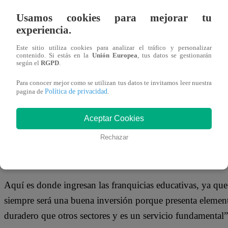
Usamos cookies para mejorar tu
Suena un tanto arriesgado y genera un poco de temor hab
experiencia.
crisis y la pandemia aún tiene de cabeza a todo el mundo, 
Este sitio utiliza cookies para analizar el tráfico y personalizar
opción.
contenido. Si estás en la
Unión Europea
, tus datos se gestionarán
según el
RGPD
.
Para conocer mejor como se utilizan tus datos te invitamos leer nuestra
Política de privacidad
pagina de
.
“No se trata de invertir en cualquier sector; se trata de in
Aceptar Cookies
todas las herramientas adecuadas para hacer frente a las d
comenta Mateo Cuadras, Head de Expansión de Maple Be
Rechazar
Aquí es donde ingresan las franquicias educativas, ya q
siempre será una buena inversión porque presenta element
duradero que otros sectores y es un servicio fundamental”