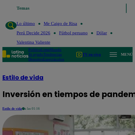
o de Risa
Temas
Perú Decide 2026
Fútbol peruano
Dólar
Valentina Valient
Lo último
Me Caigo de Risa
Perú Decide 2026
Fútbol peruano
Dólar
Valentina Valiente
Política
Lima
Mundo
Te ayudo
Tendencias
TV en vivo
MENÚ
Deportes
Espectáculos
Estilo de vida
Inversión en tiempos de pandemi
Estilo de vida
a las 01:16