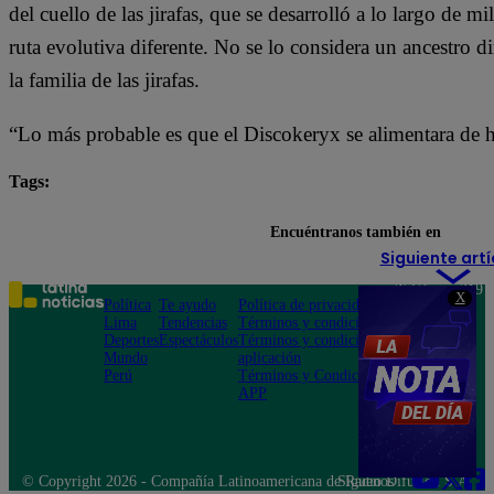
del cuello de las jirafas, que se desarrolló a lo largo de 
ruta evolutiva diferente. No se lo considera un ancestro dir
la familia de las jirafas.
“Lo más probable es que el Discokeryx se alimentara de h
Tags:
China
Encuéntranos también en
Siguiente artí
Teléfono: 219
X
Política
Te ayudo
Política de privacidad
1000
Lima
Tendencias
Términos y condiciones
Av. San
Deportes
Espectáculos
Términos y condiciones
Felipe 968
Mundo
aplicación
Jesús María
Perú
Términos y Condiciones
APP
© Copyright 2026 - Compañía Latinoamericana de Radio Difusión S.A.
Síguenos