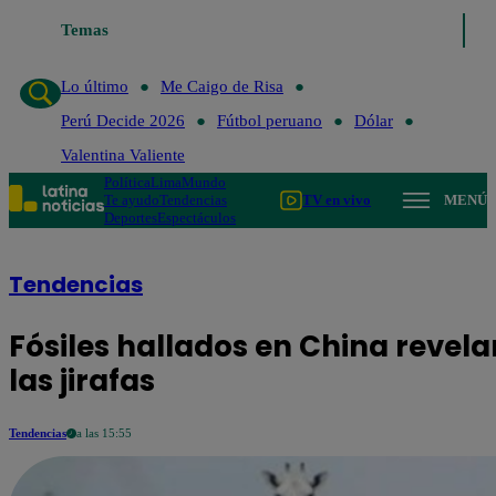
Temas
Lo último
Me Caigo de Risa
Perú
Lo último
Me Caigo de Risa
Perú Decide 2026
Fútbol peruano
Dólar
Valentina Valiente
Política
Lima
Mundo
Te ayudo
Tendencias
TV en vivo
MENÚ
Deportes
Espectáculos
Tendencias
Fósiles hallados en China revelan
las jirafas
Tendencias
a las 15:55