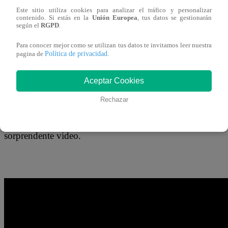
09 de abril 2019
Este sitio utiliza cookies para analizar el tráfico y personalizar
contenido. Si estás en la
Unión Europea
, tus datos se gestionarán
según el
RGPD
.
Un video publicado en YouTube ha generado una tremenda
Para conocer mejor como se utilizan tus datos te invitamos leer nuestra
hienas atacar a una leona embarazada, pero esta fue defen
Política de privacidad
pagina de
.
Aceptar Cookies
Rechazar
Como se puede apreciar en las imágenes, las hienas invadi
un enfrentamiento entre estos animales. Un empleado de l
sorprendente video.