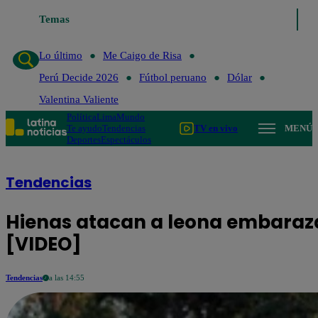
Temas
Lo último
Me Caigo de Risa
Perú Decide
Lo último
Me Caigo de Risa
Perú Decide 2026
Fútbol peruano
Dólar
Valentina Valiente
Política
Lima
Mundo
Te ayudo
Tendencias
TV en vivo
MENÚ
Deportes
Espectáculos
Tendencias
Hienas atacan a leona embaraza
[VIDEO]
Tendencias
a las 14:55