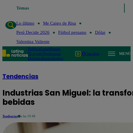
Temas
Lo último
Me Caigo de Risa
Lo último
Me Caigo de Risa
Perú Decide 2026
Fútbol peruano
Dólar
Valentina Valiente
Política
Lima
Mundo
Te ayudo
Tendencias
TV en vivo
MENÚ
Deportes
Espectáculos
Tendencias
Industrias San Miguel: la trans
bebidas
Tendencias
a las 10:48