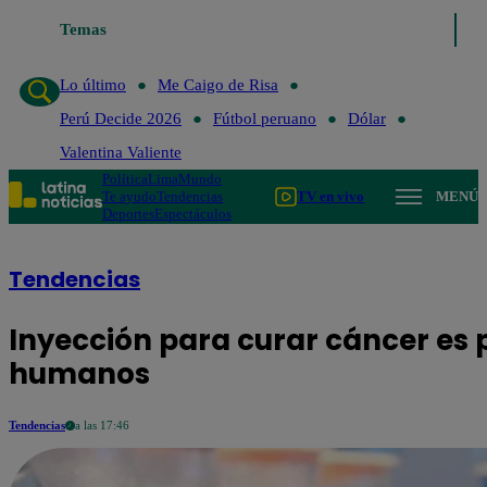
Temas
Lo último
Me Caigo de Risa
Perú
Lo último
Me Caigo de Risa
Perú Decide 2026
Fútbol peruano
Dólar
Valentina Valiente
Política
Lima
Mundo
Te ayudo
Tendencias
TV en vivo
MENÚ
Deportes
Espectáculos
Tendencias
Inyección para curar cáncer es 
humanos
Tendencias
a las 17:46