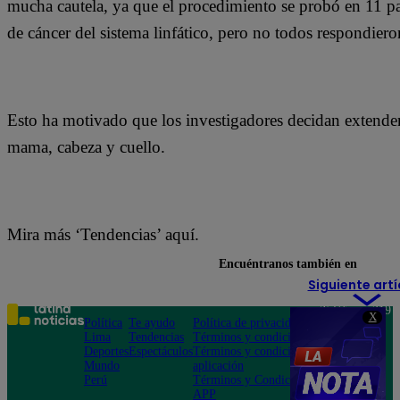
mucha cautela, ya que el procedimiento se probó en 11 p
de cáncer del sistema linfático, pero no todos respondiero
Esto ha motivado que los investigadores decidan extender 
mama, cabeza y cuello.
Mira más ‘Tendencias’ aquí.
Encuéntranos también en
Siguiente artí
Teléfono: 219
X
Política
Te ayudo
Política de privacidad
1000
Lima
Tendencias
Términos y condiciones
Av. San
Deportes
Espectáculos
Términos y condiciones
Felipe 968
Mundo
aplicación
Jesús María
Perú
Términos y Condiciones
APP