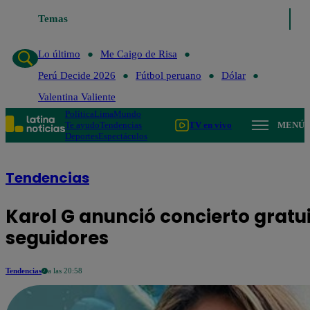
Temas
Lo último
Me Caigo de
Lo último
Me Caigo de Risa
Perú Decide 2026
Fútbol peruano
Dólar
Valentina Valiente
Política
Lima
Mundo
Te ayudo
Tendencias
TV en vivo
MENÚ
Deportes
Espectáculos
Tendencias
Karol G anunció concierto gratu
seguidores
Tendencias
a las 20:58