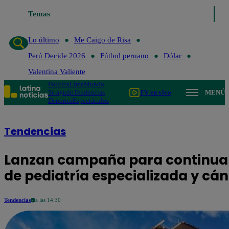
Temas
Lo último
Me Caigo de Risa
Perú D
Lo último
Me Caigo de Risa
Perú Decide 2026
Fútbol peruano
Dólar
Valentina Valiente
Política
Lima
Mundo
Te ayudo
Tendencias
TV en vivo
MENÚ
Deportes
Espectáculos
Tendencias
Lanzan campaña para continuar 
de pediatría especializada y cánc
Tendencias
a las 14:30