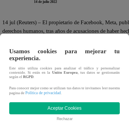
14 de julio 2022
14 jul (Reuters) – El propietario de Facebook, Meta, publ
derechos humanos, tras años de acusaciones de haber hecho
que alentaron la violencia en lugares como India y Myan
Usamos cookies para mejorar tu
El informe, que cubre una auditoría realizada en 2020 y 
experiencia.
evaluación del impacto de los derechos humanos en la In
Este sitio utiliza cookies para analizar el tráfico y personalizar
Foley Hoag.
contenido. Si estás en la
Unión Europea
, tus datos se gestionarán
según el
RGPD
.
Grupos de derechos humanos como Amnistía Internacion
Para conocer mejor como se utilizan tus datos te invitamos leer nuestra
Política de privacidad
publicación de la evaluación completa de la India, y han 
pagina de
.
En su resumen, Meta dijo que el bufete de abogados había
Aceptar Cookies
plataformas de Meta estuvieran relacionadas con riesgos 
Rechazar
por terceros”, incluida la “apología del odio que incita a l