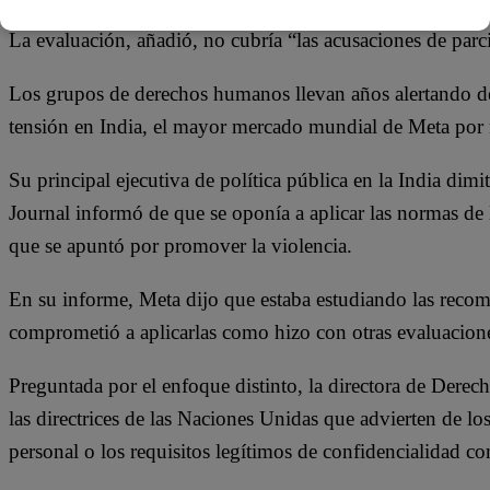
La evaluación, añadió, no cubría “las acusaciones de parc
Los grupos de derechos humanos llevan años alertando de
tensión en India, el mayor mercado mundial de Meta por
Su principal ejecutiva de política pública en la India dim
Journal informó de que se oponía a aplicar las normas de l
que se apuntó por promover la violencia.
En su informe, Meta dijo que estaba estudiando las recom
comprometió a aplicarlas como hizo con otras evaluacio
Preguntada por el enfoque distinto, la directora de Der
las directrices de las Naciones Unidas que advierten de los 
personal o los requisitos legítimos de confidencialidad co