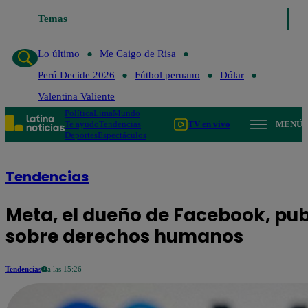
Lo último
Temas
Me Caigo de Risa
Perú Decide 2026
Fútbol peruano
Lo último
Me Caigo de Risa
Perú Decide 2026
Fútbol peruano
Dólar
Valentina Valiente
Política
Lima
Mundo
Te ayudo
Tendencias
TV en vivo
MENÚ
Deportes
Espectáculos
Tendencias
Meta, el dueño de Facebook, pub
sobre derechos humanos
Tendencias
a las 15:26