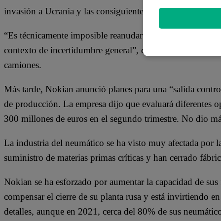
invasión a Ucrania y las consiguientes sanciones contra 
“Es técnicamente imposible reanudar la producción, debid
contexto de incertidumbre general”, dijo Michelin, que f
camiones.
Más tarde, Nokian anunció planes para una “salida contr
de producción. La empresa dijo que evaluará diferentes op
300 millones de euros en el segundo trimestre. No dio má
La industria del neumático se ha visto muy afectada por l
suministro de materias primas críticas y han cerrado fábric
Nokian se ha esforzado por aumentar la capacidad de sus 
compensar el cierre de su planta rusa y está invirtiendo
detalles, aunque en 2021, cerca del 80% de sus neumático