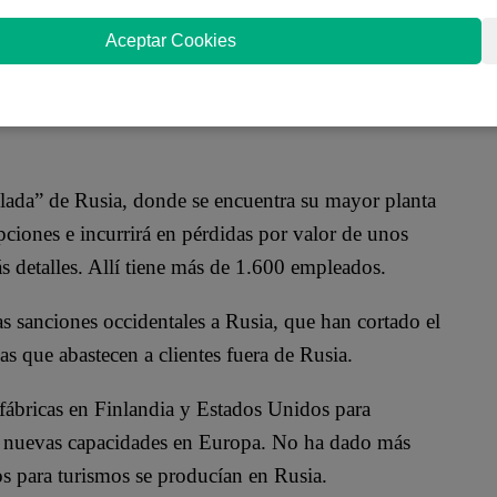
Moscú.
Aceptar Cookies
o en particular a los problemas de suministro, en un
abrica neumáticos para automóviles, aviones y
olada” de Rusia, donde se encuentra su mayor planta
ciones e incurrirá en pérdidas por valor de unos
s detalles. Allí tiene más de 1.600 empleados.
as sanciones occidentales a Rusia, que han cortado el
as que abastecen a clientes fuera de Rusia.
fábricas en Finlandia y Estados Unidos para
 en nuevas capacidades en Europa. No ha dado más
s para turismos se producían en Rusia.