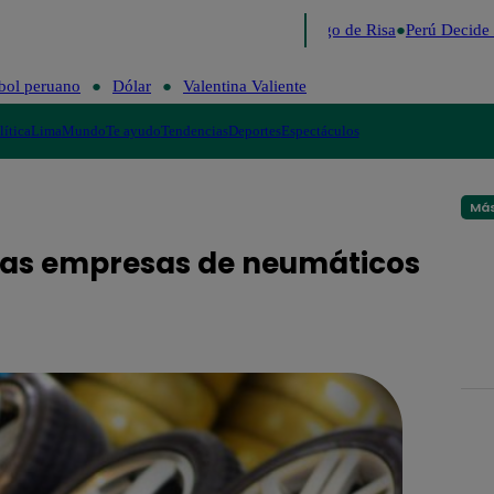
Lo último
Me Caigo de Risa
Perú Decide 
bol peruano
Dólar
Valentina Valiente
lítica
Lima
Mundo
Te ayudo
Tendencias
Deportes
Espectáculos
Más
eras empresas de neumáticos