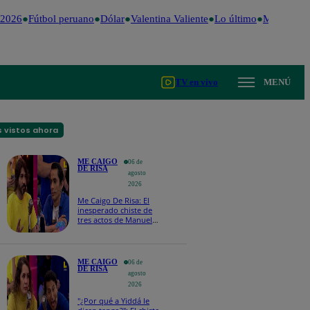
2026
Fútbol peruano
Dólar
Valentina Valiente
Lo último
Me Caigo de
TV en vivo
MENÚ
 vistos ahora
ME CAIGO
06 de
DE RISA
agosto
2026
Me Caigo De Risa: El
inesperado chiste de
tres actos de Manuel
Gold que hizo
explotar a todo el set
ME CAIGO
06 de
DE RISA
agosto
2026
"¿Por qué a Yiddá le