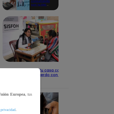
consultando
con tu DNI:
aquí los
detalles
Revisa con tu DNI si tu casa califica
como pobre, de acuerdo con el Sisfoh
Te ayudo
25 de mayo 2026
Unión Europea
, tus
.
 privacidad