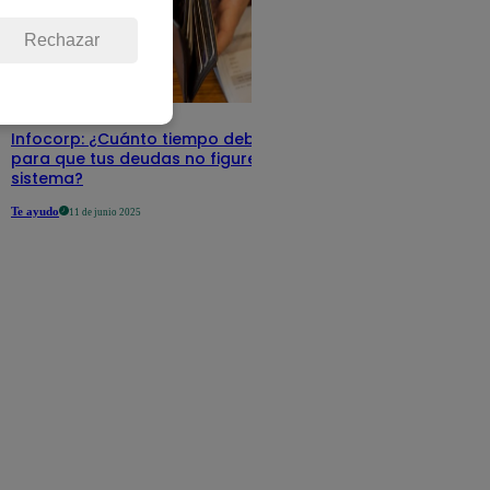
Rechazar
Infocorp: ¿Cuánto tiempo debe pasar
para que tus deudas no figuren en su
sistema?
Te ayudo
11 de junio 2025