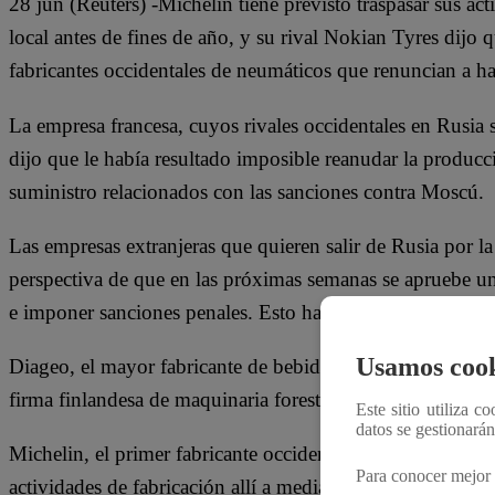
28 jun (Reuters) -Michelin tiene previsto traspasar sus ac
local antes de fines de año, y su rival Nokian Tyres dijo 
fabricantes occidentales de neumáticos que renuncian a ha
La empresa francesa, cuyos rivales occidentales en Rusia s
dijo que le había resultado imposible reanudar la produc
suministro relacionados con las sanciones contra Moscú.
Las empresas extranjeras que quieren salir de Rusia por la
perspectiva de que en las próximas semanas se apruebe u
e imponer sanciones penales. Esto ha animado a algunas c
Usamos cook
Diageo, el mayor fabricante de bebidas alcohólicas del mu
firma finlandesa de maquinaria forestal Ponsse también a
Este sitio utiliza c
datos se gestionará
Michelin, el primer fabricante occidental de neumáticos 
Para conocer mejor 
actividades de fabricación allí a mediados de marzo debido 