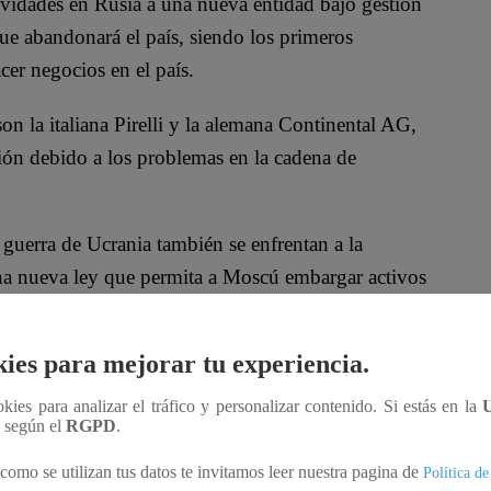
tividades en Rusia a una nueva entidad bajo gestión
que abandonará el país, siendo los primeros
cer negocios en el país.
on la italiana Pirelli y la alemana Continental AG,
ción debido a los problemas en la cadena de
 guerra de Ucrania también se enfrentan a la
na nueva ley que permita a Moscú embargar activos
ompañías a acelerar su salida.
ies para mejorar tu experiencia.
ndo, el fabricante finlandés de ascensores Kone y la
nunciaron el martes sus planes de abandonar Rusia.
ookies para analizar el tráfico y personalizar contenido. Si estás en la
n según el
RGPD
.
que entró en Rusia en 2004, suspendió sus
como se utilizan tus datos te invitamos leer nuestra pagina de
Política de
a las dificultades de la cadena de suministro tras la