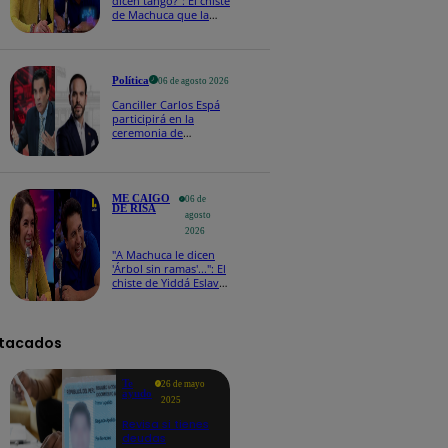
dicen tango?": El chiste
de Machuca que la
hizo reaccionar así en
Me caigo de risa
Política
06 de agosto 2026
Canciller Carlos Espá
participirá en la
ceremonia de
posesión presidencial
de Abelardo de la
Espriella en Colombia
ME CAIGO
06 de
DE RISA
agosto
2026
"A Machuca le dicen
'Árbol sin ramas'...": El
chiste de Yiddá Eslava
que hizo explotar de
risa a todos
tacados
Te
26 de mayo
ayudo
2025
Revisa si tienes
deudas