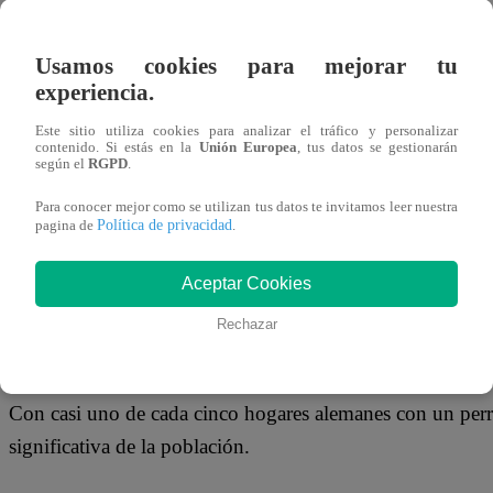
19 de agosto 2020
Usamos cookies para mejorar tu
Una nueva regla que obliga a los alemanes a sacar a pasea
experiencia.
debate sobre si el estado puede decidir qué es lo mejor pa
Este sitio utiliza cookies para analizar el tráfico y personalizar
país.
contenido. Si estás en la
Unión Europea
, tus datos se gestionarán
según el
RGPD
.
La ministra de Agricultura, Julia Kloeckner, anunció est
Para conocer mejor como se utilizan tus datos te invitamos leer nuestra
Política de privacidad
pagina de
.
experto y que se introduciría una ley para garantizar que l
al menos dos veces al día durante un total de una hora.
Aceptar Cookies
“Las mascotas no son juguetes de peluche; se deben consi
Rechazar
agregó que las mascotas deben hacer suficiente ejercicio
Con casi uno de cada cinco hogares alemanes con un perro
significativa de la población.