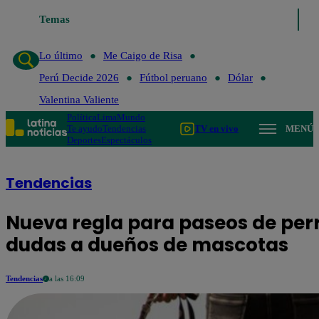
Temas
Lo último
Me Caigo 
Lo último
Me Caigo de Risa
Perú Decide 2026
Fútbol peruano
Dólar
Valentina Valiente
Política
Lima
Mundo
Te ayudo
Tendencias
TV en vivo
MENÚ
Deportes
Espectáculos
Tendencias
Nueva regla para paseos de per
dudas a dueños de mascotas
Tendencias
a las 16:09