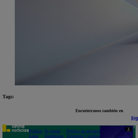
Tags:
smartphone
Encuéntranos también en
Sig
Teléfono: 219
X
Política
Te ayudo
Política de privacidad
1000
Lima
Tendencias
Términos y condiciones
Av. San