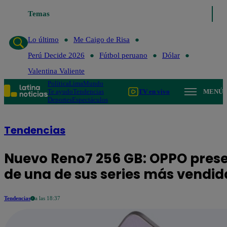
Lo último
Temas
Me Caigo de Risa
Perú Decide 2026
Fútbol peruano
Dóla
Lo último
Me Caigo de Risa
Perú Decide 2026
Fútbol peruano
Dólar
Valentina Valiente
Política
Lima
Mundo
Te ayudo
Tendencias
TV en vivo
MENÚ
Deportes
Espectáculos
Tendencias
Nuevo Reno7 256 GB: OPPO prese
de una de sus series más vendi
Tendencias
a las 18:37