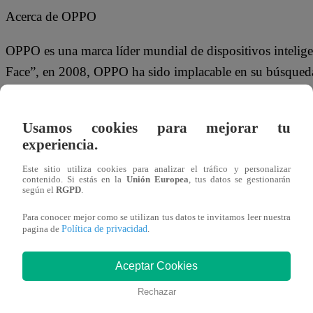
Acerca de OPPO
OPPO es una marca líder mundial de dispositivos intelige
Face”, en 2008, OPPO ha sido implacable en su búsqueda de 
innovadora. Hoy, OPPO ofrece una amplia gama de disposi
de los dispositivos, OPPO también ofrece a sus usuarios
Usamos cookies para mejorar tu
Cloud y OPPO+. OPPO tiene presencia en más de 60 país
experiencia.
vida mejor para los clientes de todo el mundo.
Este sitio utiliza cookies para analizar el tráfico y personalizar
contenido. Si estás en la
Unión Europea
, tus datos se gestionarán
según el
RGPD
.
Para conocer mejor como se utilizan tus datos te invitamos leer nuestra
Política de privacidad
pagina de
.
Aceptar Cookies
Rechazar