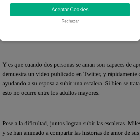
19 de marzo 2019
Aceptar Cookies
Rechazar
Una pareja de abuelitos ha causado conmoción en las redes
sentimiento más grande y noble del mundo, y que es capaz
Y es que cuando dos personas se aman son capaces de apoy
demuestra un video publicado en Twitter, y rápidamente c
ayudando a su esposa a subir una escalera. Si bien se trat
esto no ocurre entre los adultos mayores.
Pese a la dificultad, juntos logran subir las escaleras. Mi
y se han animado a compartir las historias de amor de sus