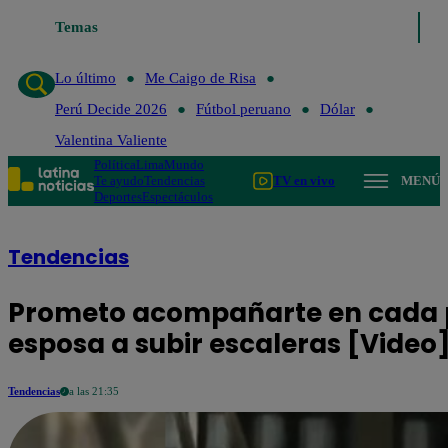
Temas
Lo último
Me Caigo de Risa
Perú Decide
Lo último
Me Caigo de Risa
Perú Decide 2026
Fútbol peruano
Dólar
Valentina Valiente
Política
Lima
Mundo
Te ayudo
Tendencias
TV en vivo
MENÚ
Deportes
Espectáculos
Tendencias
Prometo acompañarte en cada p
esposa a subir escaleras [Video
Tendencias
a las 21:35