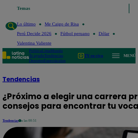
Temas
Lo último
Me Caigo de R
Lo último
Me Caigo de Risa
Perú Decide 2026
Fútbol peruano
Dólar
Valentina Valiente
Política
Lima
Mundo
Te ayudo
Tendencias
TV en vivo
MENÚ
Deportes
Espectáculos
Tendencias
¿Próximo a elegir una carrera pr
consejos para encontrar tu voc
Tendencias
a las 00:51