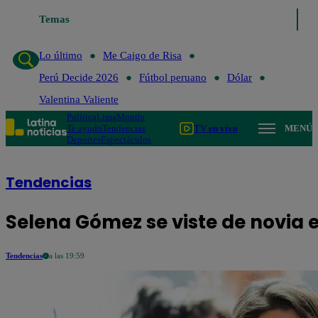
Temas
Lo último
Me Caigo de Risa
Perú Decide 
Lo último
Me Caigo de Risa
Perú Decide 2026
Fútbol peruano
Dólar
Valentina Valiente
Política
Lima
Mundo
Te ayudo
Tendencias
TV en vivo
MENÚ
Deportes
Espectáculos
Tendencias
Selena Gómez se viste de novia e
Tendencias
a las 19:59