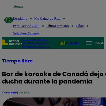
Temas
Lo último
Me Caigo de Risa
Perú Decide 2
Lo último
Me Caigo de Risa
Perú Decide 2026
Fútbol peruano
Dólar
Valentina Valiente
Política
Lima
Mundo
Te ayudo
Tendencias
TV en vivo
MENÚ
Deportes
Espectáculos
Tiempo libre
Bar de karaoke de Canadá deja a
ducha durante la pandemia
Tiempo libre
a las 16:30