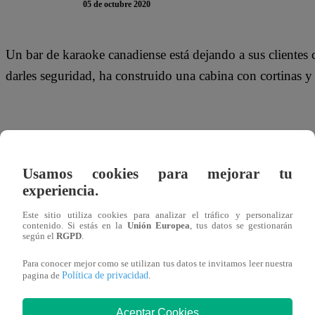
05 de octubre 2020
Un bar de karaoke canadiense está dejando a sus clientes 
darles seguridad, ha construido una cabina con cortinas y 
El Bar y Restaurante de Karaoke de Tracie en Hamilton, O
en marzo durante la pandemia de COVID-19, pero reabrió 
Usamos cookies para mejorar tu
protocolos establecidos por el gobierno.
experiencia.
Este sitio utiliza cookies para analizar el tráfico y personalizar
contenido. Si estás en la
Unión Europea
, tus datos se gestionarán
según el
RGPD
.
La provincia de Ontario ordenó que la mayoría de las emp
Para conocer mejor como se utilizan tus datos te invitamos leer nuestra
Política de privacidad
partir de junio. Los bares de karaoke estuvieron entre los 
pagina de
.
posibilidad de propagar el virus a través de gotitas mientr
Aceptar Cookies