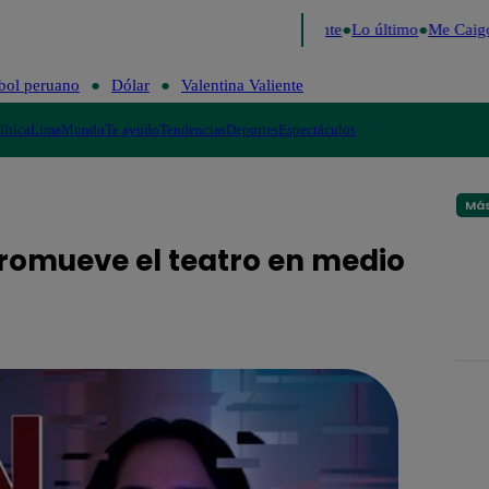
e 2026
Fútbol peruano
Dólar
Valentina Valiente
Lo último
Me Caigo
bol peruano
Dólar
Valentina Valiente
lítica
Lima
Mundo
Te ayudo
Tendencias
Deportes
Espectáculos
Más
romueve el teatro en medio