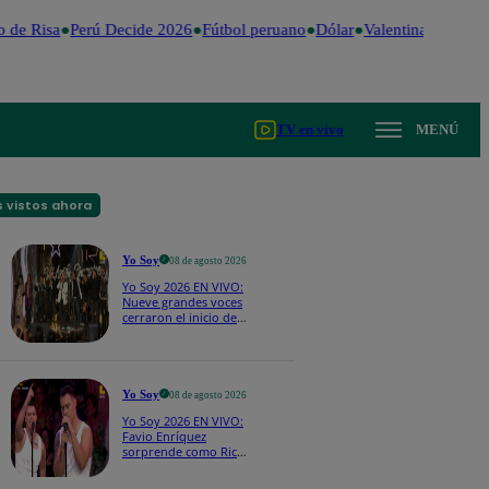
 de Risa
Perú Decide 2026
Fútbol peruano
Dólar
Valentina Valiente
TV en vivo
MENÚ
 vistos ahora
Yo Soy
08 de agosto 2026
Yo Soy 2026 EN VIVO:
Nueve grandes voces
cerraron el inicio de
Yo Soy con “We Are
the Champions”
Yo Soy
08 de agosto 2026
Yo Soy 2026 EN VIVO:
Favio Enríquez
sorprende como Ricky
Martin y pone a bailar
a todos en pleno