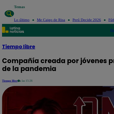
Temas
Lo último
Me Caigo de Risa
Perú Decid
Lo último
Me Caigo de Risa
Perú Decide 2026
Fút
Po
Tiempo libre
Compañía creada por jóvenes p
de la pandemia
Tiempo libre
a las 15:26