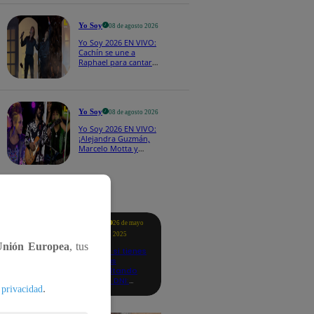
CASTING EN VIVO
Yo Soy
08 de agosto 2026
Yo Soy 2026 EN VIVO:
Cachín se une a
Raphael para cantar
una espectacular
versión de “Amor mío”
Yo Soy
08 de agosto 2026
Yo Soy 2026 EN VIVO:
¡Alejandra Guzmán,
Marcelo Motta y
Cerati dejan el rock y
se lanzan a la cumbia!
tacados
Te
26 de mayo
ayudo
2025
Unión Europea
, tus
Revisa si tienes
deudas
consultando
con tu DNI:
.
 privacidad
aquí los
detalles