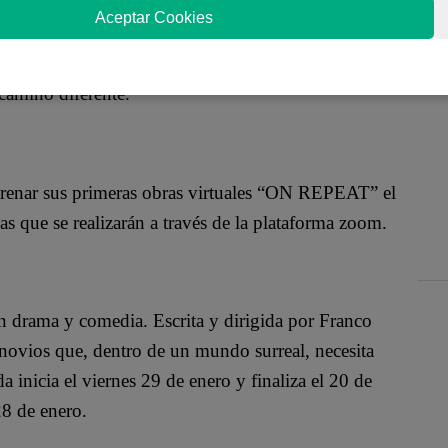
y performance creada por jóvenes para jóvenes,
Aceptar Cookies
ajes escénicos: teatro, danza, música, performance,
ñía se encontraba preparando una obra presencial,
 camino diferente.
strenar sus primeras obras virtuales “ON REPEAT” el
ue se realizarán a través de la plataforma zoom.
 drama y comedia. Escrita y dirigida por Franco
 novios que, dentro de un mundo surreal, necesita
 inicia el viernes 29 de enero y finaliza el 20 de
28 de enero.