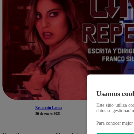
Usamos cook
Este sitio utiliza c
Redacción Latina
datos se gestionará
26 de enero 2021
Para conocer mejor 