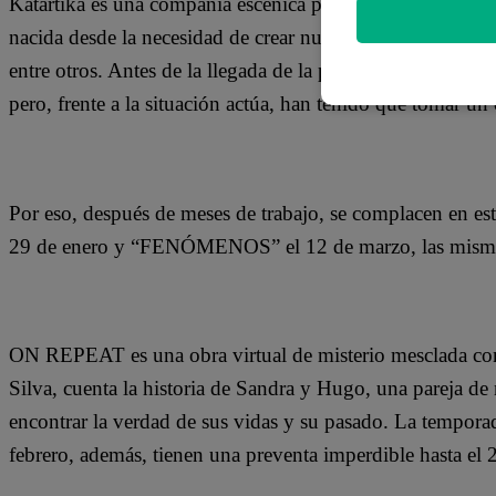
Katartika es una compañía escénica profesional de teatro 
nacida desde la necesidad de crear nuevas formas de lengu
entre otros. Antes de la llegada de la pandemia, la compa
pero, frente a la situación actúa, han tenido que tomar un
Por eso, después de meses de trabajo, se complacen en e
29 de enero y “FENÓMENOS” el 12 de marzo, las mismas q
ON REPEAT es una obra virtual de misterio mesclada con
Silva, cuenta la historia de Sandra y Hugo, una pareja de
encontrar la verdad de sus vidas y su pasado. La temporada
febrero, además, tienen una preventa imperdible hasta el 