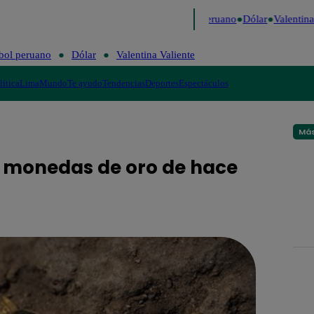
e Caigo de Risa
Perú Decide 2026
Fútbol peruano
Dólar
Valentina 
bol peruano
Dólar
Valentina Valiente
lítica
Lima
Mundo
Te ayudo
Tendencias
Deportes
Espectáculos
Más
e monedas de oro de hace