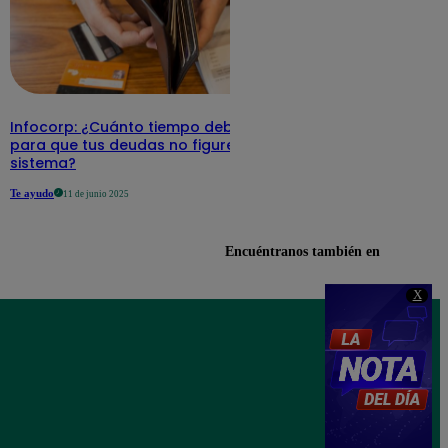
Infocorp: ¿Cuánto tiempo debe pasar
para que tus deudas no figuren en su
sistema?
Te ayudo
11 de junio 2025
Encuéntranos también en
X