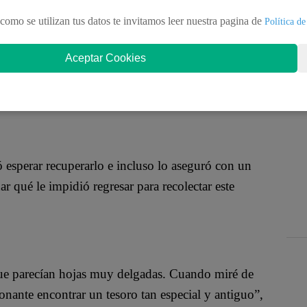
 guardadas en una vasija de arcilla durante más de
como se utilizan tus datos te invitamos leer nuestra pagina de
 el lunes la Autoridad de Antigüedades de Israel,
Política de
a excavación en el centro de Israel, donde se planea
Aceptar Cookies
 esperar recuperarlo e incluso lo aseguró con un
 qué le impidió regresar para recolectar este
 que parecían hojas muy delgadas. Cuando miré de
ante encontrar un tesoro tan especial y antiguo”,