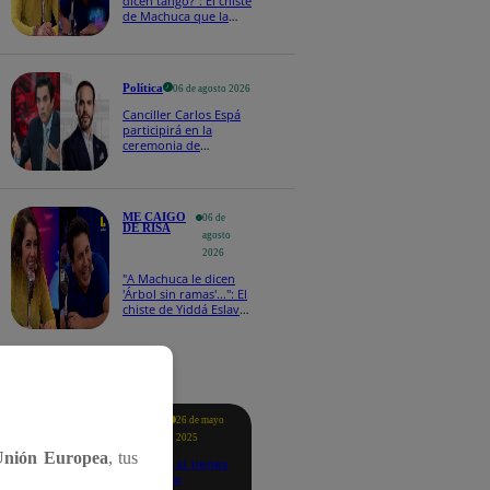
dicen tango?": El chiste
de Machuca que la
hizo reaccionar así en
Me caigo de risa
Política
06 de agosto 2026
Canciller Carlos Espá
participirá en la
ceremonia de
posesión presidencial
de Abelardo de la
Espriella en Colombia
ME CAIGO
06 de
DE RISA
agosto
2026
"A Machuca le dicen
'Árbol sin ramas'...": El
chiste de Yiddá Eslava
que hizo explotar de
risa a todos
tacados
Te
26 de mayo
ayudo
2025
Unión Europea
, tus
Revisa si tienes
deudas