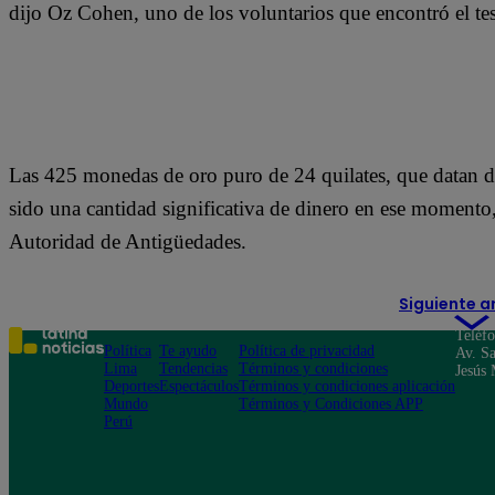
dijo Oz Cohen, uno de los voluntarios que encontró el te
Las 425 monedas de oro puro de 24 quilates, que datan del
sido una cantidad significativa de dinero en ese moment
Autoridad de Antigüedades.
Siguiente a
Teléf
Política
Te ayudo
Política de privacidad
Av. Sa
Lima
Tendencias
Términos y condiciones
Jesús 
Deportes
Espectáculos
Términos y condiciones aplicación
Mundo
Términos y Condiciones APP
Perú