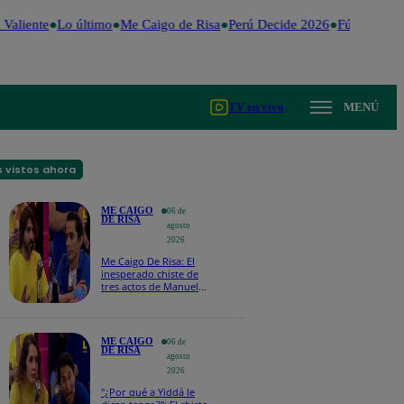
Valiente
Lo último
Me Caigo de Risa
Perú Decide 2026
Fútbol perua
TV en vivo
MENÚ
 vistos ahora
ME CAIGO
06 de
DE RISA
agosto
2026
Me Caigo De Risa: El
inesperado chiste de
tres actos de Manuel
Gold que hizo
explotar a todo el set
ME CAIGO
06 de
DE RISA
agosto
2026
"¿Por qué a Yiddá le