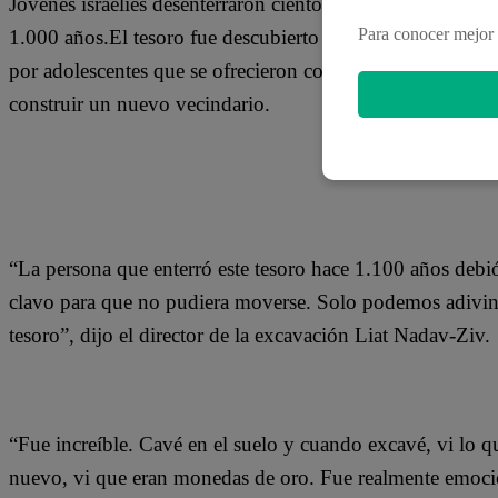
Jóvenes israelíes desenterraron cientos de monedas de oro
Para conocer mejor 
1.000 años.El tesoro fue descubierto el 18 de agosto, dijo
por adolescentes que se ofrecieron como voluntarios en un
construir un nuevo vecindario.
“La persona que enterró este tesoro hace 1.100 años debió
clavo para que no pudiera moverse. Solo podemos adivinar
tesoro”, dijo el director de la excavación Liat Nadav-Ziv.
“Fue increíble. Cavé en el suelo y cuando excavé, vi lo
nuevo, vi que eran monedas de oro. Fue realmente emocion