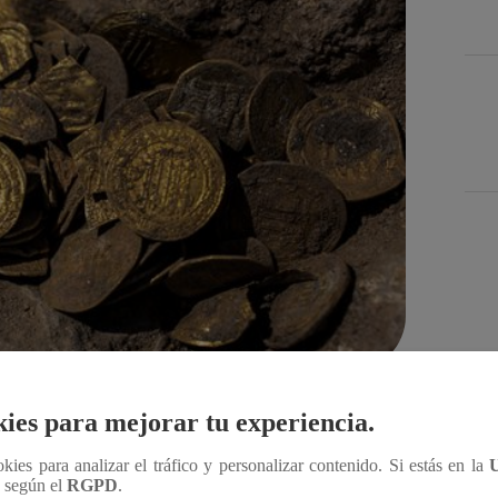
Des
Compartir
ies para mejorar tu experiencia.
ookies para analizar el tráfico y personalizar contenido. Si estás en la
n según el
RGPD
.