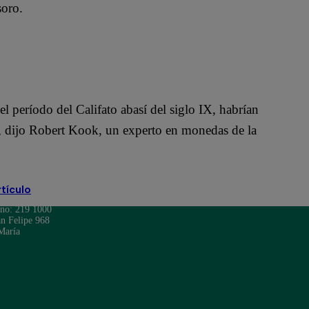
soro.
 período del Califato abasí del siglo IX, habrían
o, dijo Robert Kook, un experto en monedas de la
rtículo
ono: 219 1000
n Felipe 968
María