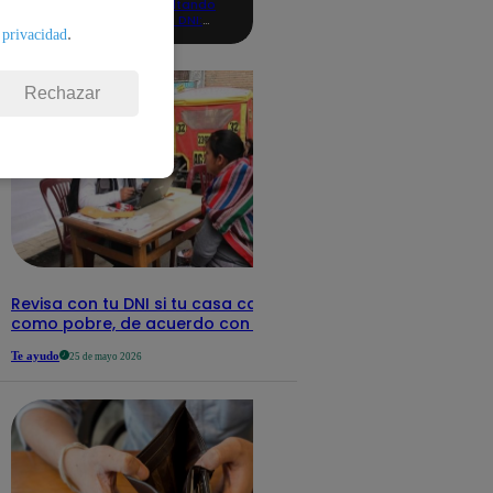
consultando
con tu DNI:
.
 privacidad
aquí los
detalles
Rechazar
Revisa con tu DNI si tu casa califica
como pobre, de acuerdo con el Sisfoh
Te ayudo
25 de mayo 2026