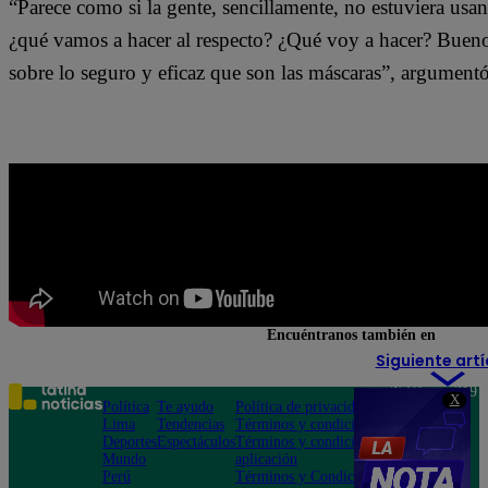
“Parece como si la gente, sencillamente, no estuviera usa
¿qué vamos a hacer al respecto? ¿Qué voy a hacer? Bueno
sobre lo seguro y eficaz que son las máscaras”, argument
Encuéntranos también en
Siguiente artí
Teléfono: 219
X
Política
Te ayudo
Política de privacidad
1000
Lima
Tendencias
Términos y condiciones
Av. San
Deportes
Espectáculos
Términos y condiciones
Felipe 968
Mundo
aplicación
Jesús María
Perú
Términos y Condiciones