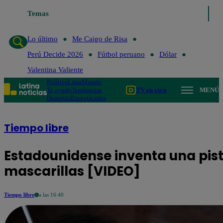
Temas
Lo último
Me Caigo de Risa
Perú Decide 2026
Fútb
Lo último
Me Caigo de Risa
Perú Decide 2026
Fútbol peruano
Dólar
Valentina Valiente
Política
Lima
Mundo
Te ayudo
Tendencias
TV en vivo
MENÚ
Deportes
Espectáculos
Tiempo libre
Estadounidense inventa una pist
mascarillas [VIDEO]
Tiempo libre
a las 16:40