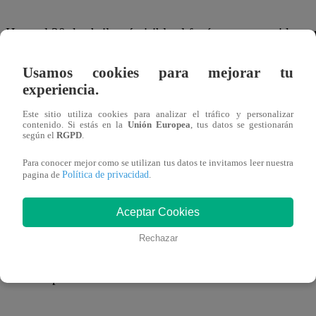
Hasta el 30 de abril será visible el fenómeno conocido po
denominada “lluvia de Líridas”. La Comisión Nacional de
Usamos cookies para mejorar tu
(Conida) precisó que este evento astronómico podría ser a
experiencia.
Este sitio utiliza cookies para analizar el tráfico y personalizar
contenido. Si estás en la
Unión Europea
, tus datos se gestionarán
según el
RGPD
.
Las estrellas fugaces o meteoros arriban a la Tierra desde 
Para conocer mejor como se utilizan tus datos te invitamos leer nuestra
“lluvia” alcanzará su pico máximo la noche del próximo m
Política de privacidad
pagina de
.
meteoros por hora.
Aceptar Cookies
Rechazar
Si el cielo está despejado entre el lunes 20 y el miércoles
también podamos observar este fenómeno astronómico.