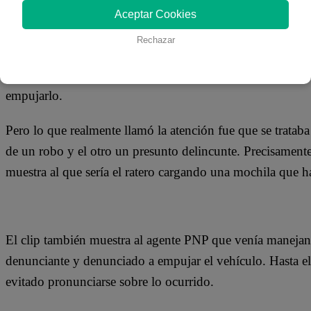
24 de mayo 2019
Aceptar Cookies
Rechazar
Un vecino que iba por una calle de Iquitos grabó un insóli
malogró cuando se dirigía a la comisaría, por lo que sus 
empujarlo.
Pero lo que realmente llamó la atención fue que se trataba
de un robo y el otro un presunto delincunte. Precisamente e
muestra al que sería el ratero cargando una mochila que ha
El clip también muestra al agente PNP que venía manejando
denunciante y denunciado a empujar el vehículo. Hasta el
evitado pronunciarse sobre lo ocurrido.