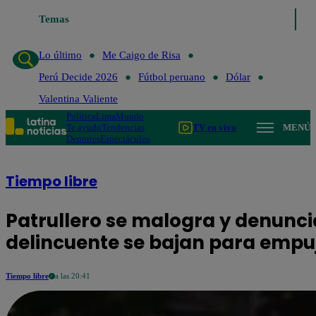
Temas
Lo último
Me Caigo de Risa
Perú
Lo último
Me Caigo de Risa
Perú Decide 2026
Fútbol peruano
Dólar
Valentina Valiente
Política
Lima
Mundo
Te ayudo
Tendencias
TV en vivo
MENÚ
Deportes
Espectáculos
Tiempo libre
Patrullero se malogra y denunci
delincuente se bajan para empu
Tiempo libre
a las 20:41