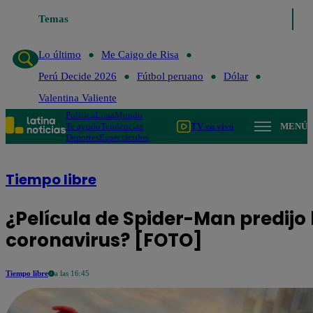
Temas
Lo último
Me Caigo de Risa
Per
Lo último
Me Caigo de Risa
Perú Decide 2026
Fútbol peruano
Dólar
Valentina Valiente
Política
Lima
Mundo
Te ayudo
Tendencias
TV en vivo
MENÚ
Deportes
Espectáculos
Tiempo libre
¿Película de Spider-Man predijo 
coronavirus? [FOTO]
Tiempo libre
a las 16:45