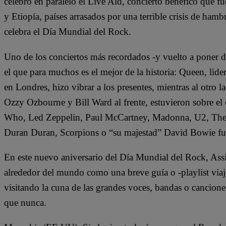
celebró en paralelo el Live Aid, concierto benéfico que
y Etiopía, países arrasados por una terrible crisis de ham
celebra el Día Mundial del Rock.
Uno de los conciertos más recordados -y vuelto a poner 
el que para muchos es el mejor de la historia: Queen, li
en Londres, hizo vibrar a los presentes, mientras al otro
Ozzy Ozbourne y Bill Ward al frente, estuvieron sobre el
Who, Led Zeppelin, Paul McCartney, Madonna, U2, The B
Duran Duran, Scorpions o “su majestad” David Bowie fuer
En este nuevo aniversario del Día Mundial del Rock, Assi
alrededor del mundo como una breve guía o -playlist viaj
visitando la cuna de las grandes voces, bandas o cancione
que nunca.