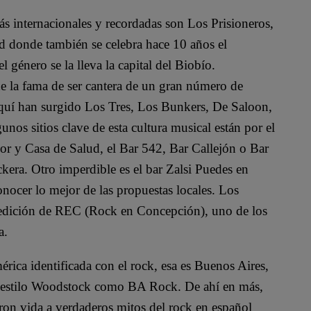
ás internacionales y recordadas son Los Prisioneros,
 donde también se celebra hace 10 años el
l género se la lleva la capital del Biobío.
e la fama de ser cantera de un gran número de
quí han surgido Los Tres, Los Bunkers, De Saloon,
s sitios clave de esta cultura musical están por el
or y Casa de Salud, el Bar 542, Bar Callejón o Bar
ckera. Otro imperdible es el bar Zalsi Puedes en
nocer lo mejor de las propuestas locales. Los
a edición de REC (Rock en Concepción), uno de los
a.
rica identificada con el rock, esa es Buenos Aires,
 al estilo Woodstock como BA Rock. De ahí en más,
eron vida a verdaderos mitos del rock en español