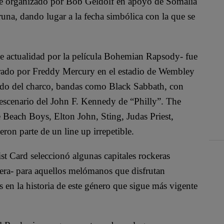
 fue organizado por Bob Geldolf en apoyo de Somalia
bruna, dando lugar a la fecha simbólica con la que se
de actualidad por la película Bohemian Rapsody- fue
derado por Freddy Mercury en el estadio de Wembley
 lado del charco, bandas como Black Sabbath, con
 escenario del John F. Kennedy de “Philly”. The
each Boys, Elton John, Sting, Judas Priest,
on parte de un line up irrepetible.
st Card seleccionó algunas capitales rockeras
era- para aquellos melómanos que disfrutan
s en la historia de este género que sigue más vigente