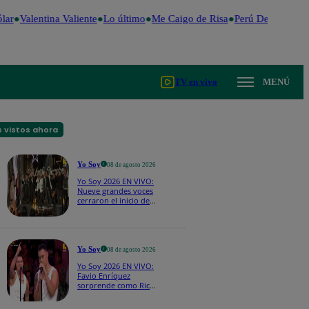
ar
Valentina Valiente
Lo último
Me Caigo de Risa
Perú Decide 2026
TV en vivo
MENÚ
 vistos ahora
Yo Soy
08 de agosto 2026
Yo Soy 2026 EN VIVO:
Nueve grandes voces
cerraron el inicio de
Yo Soy con “We Are
the Champions”
Yo Soy
08 de agosto 2026
Yo Soy 2026 EN VIVO:
Favio Enríquez
sorprende como Ricky
Martin y pone a bailar
a todos en pleno