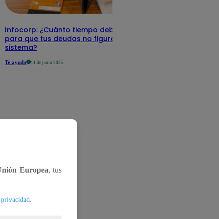
Infocorp: ¿Cuánto tiempo debe pasar
para que tus deudas no figuren en su
sistema?
Te ayudo
11 de junio 2025
Unión Europea
, tus
.
 privacidad