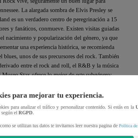
l Rock vive, seguramente un buen lugar para
nnessee. La alargada sombra de Elvis Presley se
land es un verdadero centro de peregrinación a 15
ores y fanáticos, conmueve. Existen visitas guiadas
 el nacimiento y popularización del género, ya que
lementar una experiencia histórica, se recomienda
 el blues, unos de sus precursores del rock. También
n derivado entre el rock and roll, el R&B y la música
 Museo Stax ofrece lo mejor de este subgénero;
ies para mejorar tu experiencia.
nido fue conocida como “los 4 de Liverpool”. Es,
ookies para analizar el tráfico y personalizar contenido. Si estás en la
 gracias a la historia escrita por este gran
n según el
RGPD
.
os años sesenta. The Beatles es posiblemente la
como se utilizan tus datos te invitamos leer nuestra pagina de
Política de
la música moderna. La ciudad, siempre ha
 tanto como para dedicar estatuas y hasta un