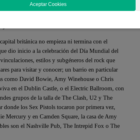
Aceptar Cookies
omo Fab Four, Penny Lane y Strawberry Fields,
o cuartel general de los Beatles. Además de escuchar
objetos musicales emblemáticos.
 capital británica no empieza ni termina con el
ue dio inicio a la celebración del Día Mundial del
inculaciones, estilos y subgéneros del rock que
es para visitar y conocer; un barrio en particular
istas como David Bowie, Amy Winehouse o Chris
viva en el Dublin Castle, o el Electric Ballroom, con
andes grupos de la talla de The Clash, U2 y The
r donde los Sex Pistols tocaron por primera vez,
die Mercury y en Camden Square, la casa de Amy
es son el Nashville Pub, The Intrepid Fox o The