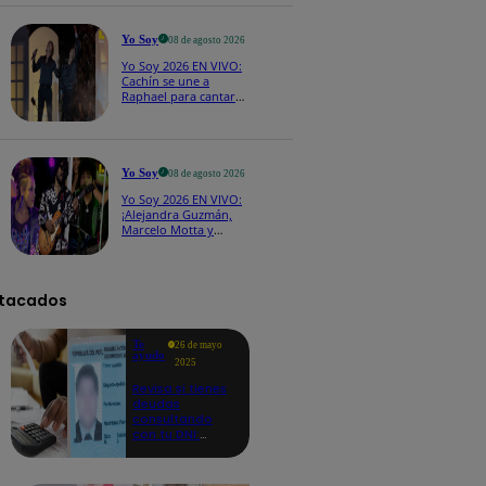
CASTING EN VIVO
Yo Soy
08 de agosto 2026
Yo Soy 2026 EN VIVO:
Cachín se une a
Raphael para cantar
una espectacular
versión de “Amor mío”
Yo Soy
08 de agosto 2026
Yo Soy 2026 EN VIVO:
¡Alejandra Guzmán,
Marcelo Motta y
Cerati dejan el rock y
se lanzan a la cumbia!
tacados
Te
26 de mayo
ayudo
2025
Revisa si tienes
deudas
consultando
con tu DNI:
aquí los
detalles