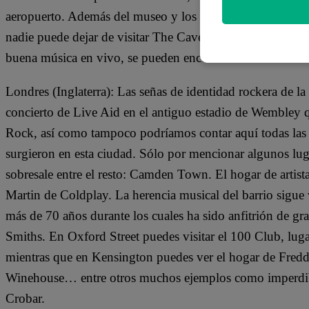
aeropuerto. Además del museo y los lugares históricos c
nadie puede dejar de visitar The Cavern Club, el verdader
buena música en vivo, se pueden encontrar un sinfín de 
Londres (Inglaterra): Las señas de identidad rockera de la
concierto de Live Aid en el antiguo estadio de Wembley q
Rock, así como tampoco podríamos contar aquí todas las v
surgieron en esta ciudad. Sólo por mencionar algunos lugar
sobresale entre el resto: Camden Town. El hogar de art
Martin de Coldplay. La herencia musical del barrio sigue 
más de 70 años durante los cuales ha sido anfitrión de gr
Smiths. En Oxford Street puedes visitar el 100 Club, luga
mientras que en Kensington puedes ver el hogar de Fred
Winehouse… entre otros muchos ejemplos como imperdibl
Crobar.