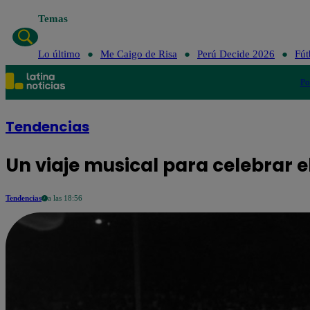
Temas
Lo último
Me Caigo de Risa
Perú Decide 2026
Fút
Po
Tendencias
Un viaje musical para celebrar e
Tendencias
a las 18:56