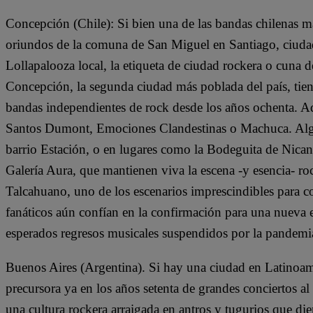
Concepción (Chile): Si bien una de las bandas chilenas m
oriundos de la comuna de San Miguel en Santiago, ciudad
Lollapalooza local, la etiqueta de ciudad rockera o cuna de
Concepción, la segunda ciudad más poblada del país, tien
bandas independientes de rock desde los años ochenta. A
Santos Dumont, Emociones Clandestinas o Machuca. Alguno
barrio Estación, o en lugares como la Bodeguita de Nican
Galería Aura, que mantienen viva la escena -y esencia- ro
Talcahuano, uno de los escenarios imprescindibles para co
fanáticos aún confían en la confirmación para una nuev
esperados regresos musicales suspendidos por la pandemi
Buenos Aires (Argentina). Si hay una ciudad en Latinoamé
precursora ya en los años setenta de grandes conciertos
una cultura rockera arraigada en antros y tugurios que di