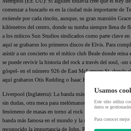
Memphis (EE UU): Si alguien todavía cree que el Rey de
comenzar a buscarlo es en la ciudad más importante de Te
extiende por cada rincón, aunque, su gran mansión Grace
kilómetros del centro, donde su tumba siempre llena de fl
a los míticos Sun Studios sindicados como parte clave en
aquí se grabaron los primeros discos de Elvis. Para comp
asistir a un concierto en el mítico club Beale donde reina
se puede revivir la historia del rock a través del soul, -u
góspel- en el número 926 de East McLemore St, donde el
aquí grabaron Otis Redding o Isaac Hayes.
Usamos cook
Liverpool (Inglaterra): La banda más famosa del Reino U
Este sitio utiliza c
sin dudas, otra meca para melómanos de estilos más clásicos
datos se gestionará
fenómeno de masas en torno al rock and roll a partir de l
Para conocer mejor 
banda más famosa en el mundo y la más importante para 
reconocido la importancia de John, Paul, George y Ringo,