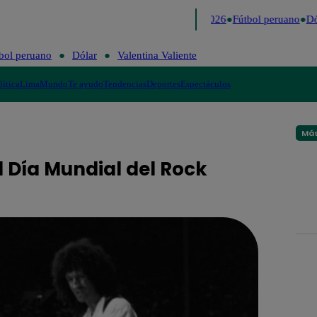
Lo último
Me Caigo de Risa
Perú Decide 2026
Fútbol peruano
Dól
bol peruano
Dólar
Valentina Valiente
lítica
Lima
Mundo
Te ayudo
Tendencias
Deportes
Espectáculos
Más
l Día Mundial del Rock