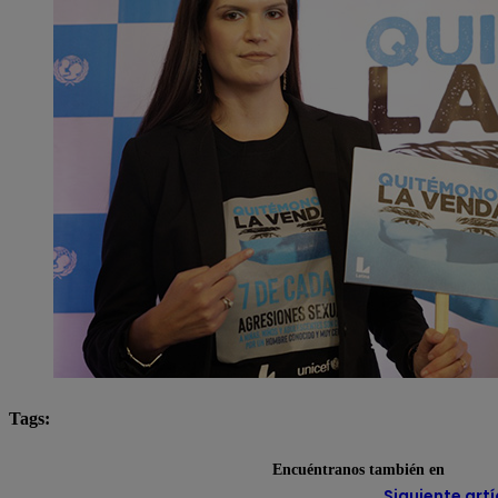
Tags:
abuso sexual
adolescentes
campañas
Latin
Encuéntranos también en
Siguiente artí