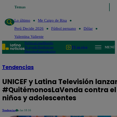
Lo último
Temas
Me Caigo de Risa
Perú Decide 2026
Fútbol peruano
Dó
Lo último
Me Caigo de Risa
Perú Decide 2026
Fútbol peruano
Dólar
Valentina Valiente
Política
Lima
Mundo
Te ayudo
Tendencias
TV en vivo
MENÚ
Deportes
Espectáculos
Tendencias
UNICEF y Latina Televisión lan
#QuitémonosLaVenda contra el a
niños y adolescentes
Tendencias
a las 18:16