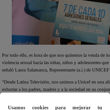
Por todo ello, es hora de que nos quitemos la venda de lo
violencia sexual hacia las niñas, niños y adolescentes qu
señaló Laura Salamanca, Representante (a.i.) de UNICEF 
“Desde Latina Televisión, nos unimos a Unicef en una ali
exhortar a los padres, madres y a la sociedad en su conjunt
violencia que los niños y niñas podrían ser víctimas en su 
imaginarse, pero que es una realidad ante la cual tenemos
Usamos cookies para mejorar tu