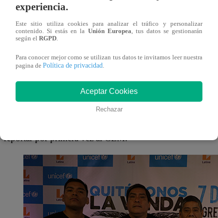
preciado, nuestra niñez” señaló Patricio Hernández, Geren
experiencia.
Este sitio utiliza cookies para analizar el tráfico y personalizar
De acuerdo a los casos registrados por el CEM entre los 
contenido. Si estás en la
Unión Europea
, tus datos se gestionarán
según el
RGPD
.
mujeres representaron el 92% de los casos registrados. De
el 67% eran adolescentes mujeres entre 12 y 17. Aunque 
Para conocer mejor como se utilizan tus datos te invitamos leer nuestra
Política de privacidad
pagina de
.
varones también son víctimas de violencia sexual, la mayo
(69.3%). Mientras que los adolescentes varones de 12 a 1
Aceptar Cookies
La violencia sexual a niñas, niños y adolescentes suele p
Rechazar
es por eso que el 46% de las víctimas ya habían vivido má
reportar por primera vez al CEM.