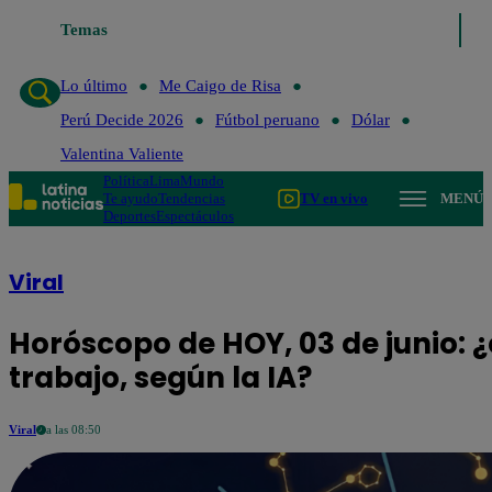
Temas
Lo último
Me Caig
Lo último
Me Caigo de Risa
Perú Decide 2026
Fútbol peruano
Dólar
Valentina Valiente
Política
Lima
Mundo
Te ayudo
Tendencias
TV en vivo
MENÚ
Deportes
Espectáculos
Viral
Horóscopo de HOY, 03 de junio: ¿
trabajo, según la IA?
Viral
a las 08:50