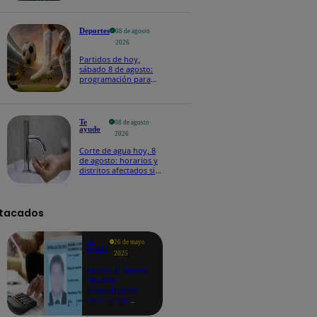
Deportes
08 de agosto
2026
Partidos de hoy,
sábado 8 de agosto:
programación para
ver fútbol EN VIVO
Te
08 de agosto
ayudo
2026
Corte de agua hoy, 8
de agosto: horarios y
distritos afectados sin
el servicio de Sedapal
tacados
Te
26 de mayo
ayudo
2025
Revisa si tienes
deudas
consultando
con tu DNI:
aquí los