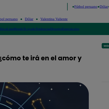
 último
Me Caigo de Risa
Perú Decide 2026
Fútbol peruano
Dólar
bol peruano
Dólar
Valentina Valiente
lítica
Lima
Mundo
Te ayudo
Tendencias
Deportes
Espectáculos
Más
cómo te irá en el amor y