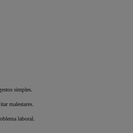
gestos simples.
tar malestares.
roblema laboral.