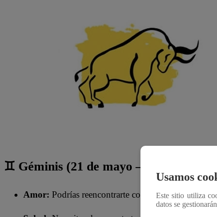
♊ Géminis (21 de mayo – 20 de junio)
Usamos cook
Amor:
Podrías reencontrarte con alguien del pasado
Este sitio utiliza c
datos se gestionará