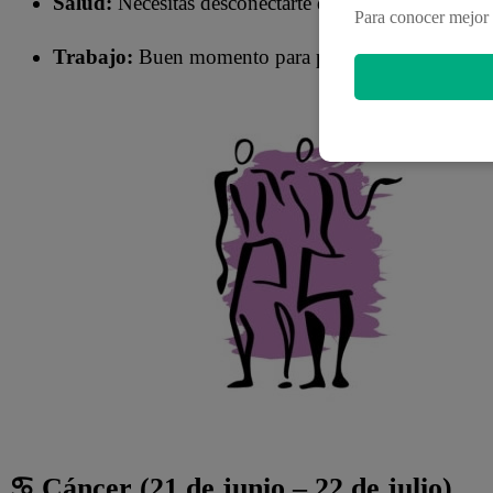
Salud:
Necesitas desconectarte de la rutina para recu
Para conocer mejor 
Trabajo:
Buen momento para plantear ideas o inicia
♋ Cáncer (21 de junio – 22 de julio)