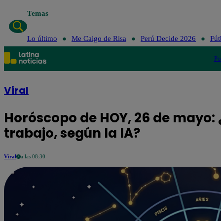
Temas
Lo
Lo último
Me Caigo de Risa
Perú Decide 2026
Fút
Po
Viral
Horóscopo de HOY, 26 de mayo: ¿
trabajo, según la IA?
Viral
a las 08:30