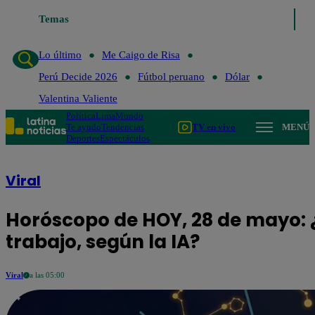
Me Caigo de Risa
Temas
Perú Decide 2026
Fútbol peruano
Dólar
Valentina 
Lo último
Me Caigo de Risa
Perú Decide 2026
Fútbol peruano
Dólar
Valentina Valiente
Política
Lima
Mundo
Te ayudo
Tendencias
TV en vivo
MENÚ
Deportes
Espectáculos
Viral
Horóscopo de HOY, 28 de mayo: ¿
trabajo, según la IA?
Viral
a las 05:00