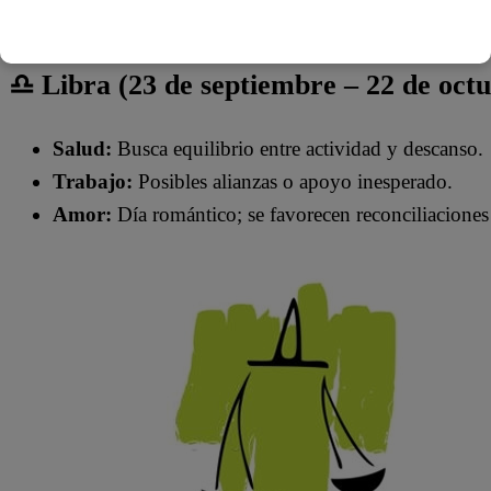
♎ Libra (23 de septiembre – 22 de oct
Salud:
Busca equilibrio entre actividad y descanso.
Trabajo:
Posibles alianzas o apoyo inesperado.
Amor:
Día romántico; se favorecen reconciliaciones