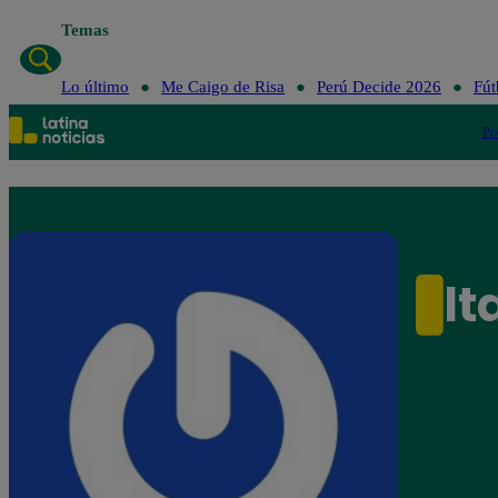
Temas
Lo último
Me Caigo de Risa
Perú Decide 2026
Fút
Po
l