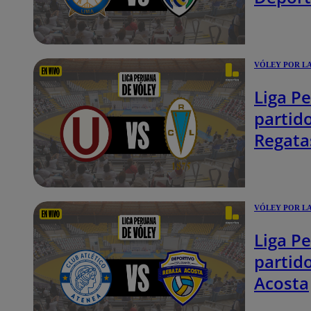
VÓLEY POR L
Liga Pe
partid
Regata
VÓLEY POR L
Liga Pe
partid
Acosta