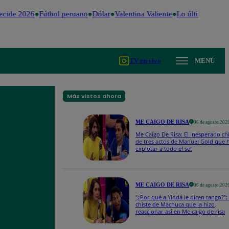
cide 2026
Fútbol peruano
Dólar
Valentina Valiente
Lo último
Me Cai
TV en vivo
MENÚ
Más vistos ahora
ME CAIGO DE RISA
06 de agosto 202
Me Caigo De Risa: El inesperado ch
de tres actos de Manuel Gold que 
explotar a todo el set
ME CAIGO DE RISA
06 de agosto 202
"¿Por qué a Yiddá le dicen tango?": 
chiste de Machuca que la hizo
reaccionar así en Me caigo de risa