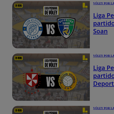
VÓLEY POR L
Liga Pe
partid
Soan
VÓLEY POR L
Liga Pe
partid
Deport
VÓLEY POR L