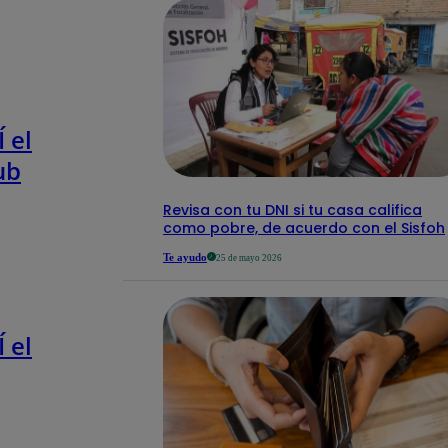
 el
ub
Revisa con tu DNI si tu casa califica
como pobre, de acuerdo con el Sisfoh
Te ayudo
25 de mayo 2026
 el