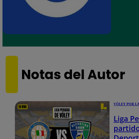
Notas del Autor
VÓLEY POR L
Liga Pe
partido
Deport