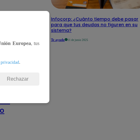
Infocorp: ¿Cuánto tiempo debe pasar
para que tus deudas no figuren en su
 el
sistema?
Te ayudo
11 de junio 2025
Unión Europea
, tus
.
 privacidad
Rechazar
 el
no