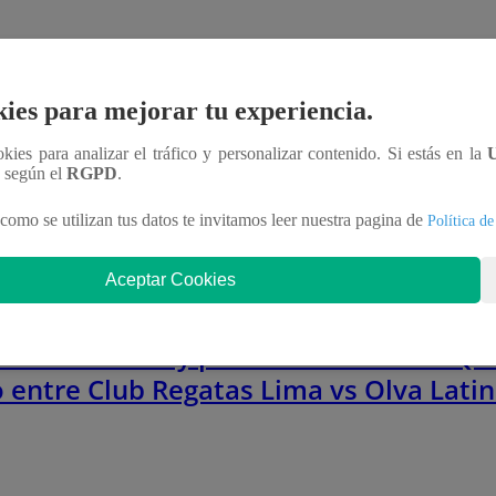
ATINA
25 de enero 2026
ruana de Vóley por Latina: Revive AQUÍ
ies para mejorar tu experiencia.
o entre Universitario de Deportes vs
ookies para analizar el tráfico y personalizar contenido. Si estás en la
n según el
RGPD
.
 Acosta
como se utilizan tus datos te invitamos leer nuestra pagina de
Política de
Aceptar Cookies
ATINA
25 de enero 2026
ruana de Vóley por Latina: Revive AQUÍ
o entre Club Regatas Lima vs Olva Lati