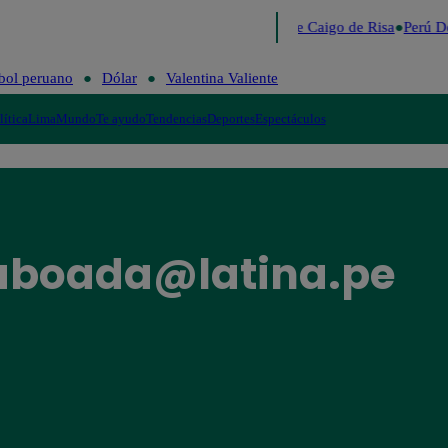
Lo último
Me Caigo de Risa
Perú De
bol peruano
Dólar
Valentina Valiente
lítica
Lima
Mundo
Te ayudo
Tendencias
Deportes
Espectáculos
taboada@latina.pe