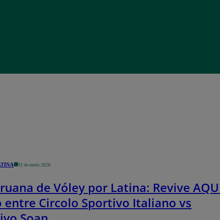
ATINA
31 de enero 2026
ruana de Vóley por Latina: Revive AQUÍ
 entre Circolo Sportivo Italiano vs
ivo Soan