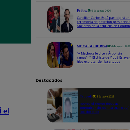
Política
06 de agosto 2026
Canciller Carlos Espá participirá en
ceremonia de posesión presidencia
Abelardo de la Espriella en Colomb
ME CAIGO DE RISA
06 de agosto 202
"A Machuca le dicen 'Árbol sin
ramas'...": El chiste de Yiddá Eslava
hizo explotar de risa a todos
Destacados
Te ayudo
26 de mayo 2025
Revisa si tienes deudas
consultando con tu DNI: aquí
 el
los detalles