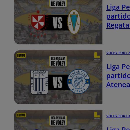
Liga Pe
partid
Regata
VÓLEY POR L
Liga Pe
partido
Atene
VÓLEY POR L
Liga Pe