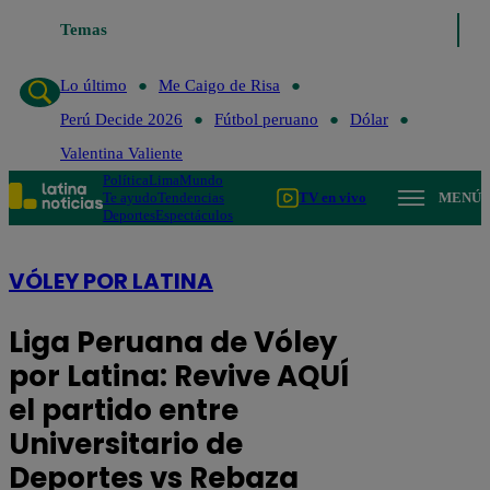
Temas
Lo último
Me Caigo de Risa
Pe
Lo último
Me Caigo de Risa
Perú Decide 2026
Fútbol peruano
Dólar
Valentina Valiente
Política
Lima
Mundo
Te ayudo
Tendencias
TV en vivo
MENÚ
Deportes
Espectáculos
VÓLEY POR LATINA
Liga Peruana de Vóley
por Latina: Revive AQUÍ
el partido entre
Universitario de
Deportes vs Rebaza