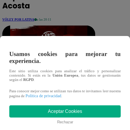
Acosta
VÓLEY POR LATINA
a las 20:11
Usamos cookies para mejorar tu
experiencia.
Este sitio utiliza cookies para analizar el tráfico y personalizar
contenido. Si estás en la
Unión Europea
, tus datos se gestionarán
ltaboada@latina.pe
Compartir
según el
RGPD
.
25 de enero 2026
Para conocer mejor como se utilizan tus datos te invitamos leer nuestra
Política de privacidad
pagina de
.
En el último partido de la jornada
dominical, Universitario de Deportes
Aceptar Cookies
venció 3 sets a 1 a Rebaza Acosta por la
Rechazar
fecha 3 de la segunda etapa de la Liga