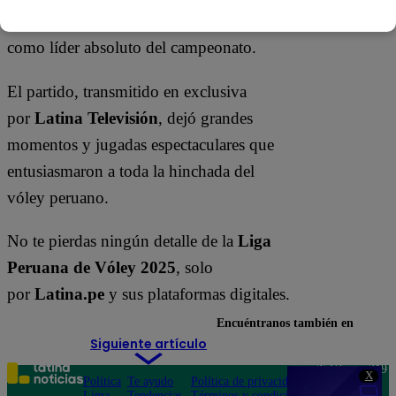
Peruana de Vóley 2025-26 y se consolida
como líder absoluto del campeonato.
El partido, transmitido en exclusiva
por
Latina Televisión
, dejó grandes
momentos y jugadas espectaculares que
entusiasmaron a toda la hinchada del
vóley peruano.
No te pierdas ningún detalle de la
Liga
Peruana de Vóley 2025
, solo
por
Latina.pe
y sus plataformas digitales.
Encuéntranos también en
Siguiente artículo
Teléfono: 219
X
Política
Te ayudo
Política de privacidad
1000
Lima
Tendencias
Términos y condiciones