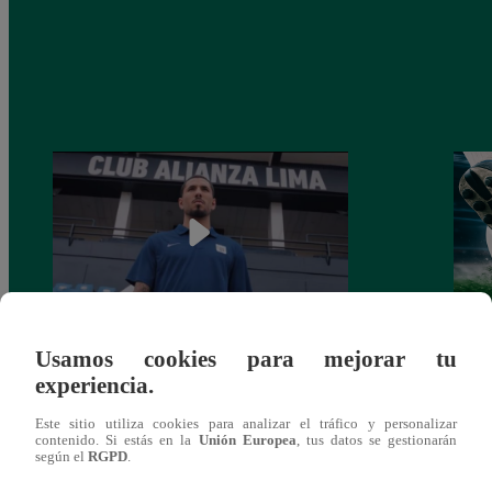
Usamos cookies para mejorar tu
Alianza Lima: así anunció a Sergio Peña
Parti
experiencia.
como nuevo fichaje para el Torneo
prog
Clausura 2025
Este sitio utiliza cookies para analizar el tráfico y personalizar
contenido. Si estás en la
Unión Europea
, tus datos se gestionarán
según el
RGPD
.