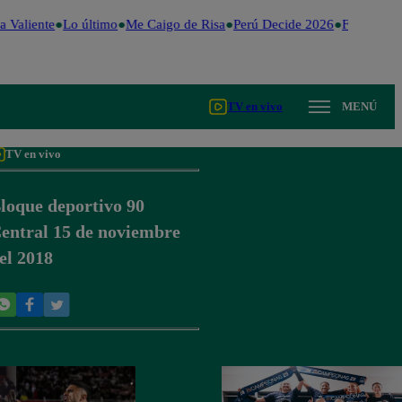
 Valiente
Lo último
Me Caigo de Risa
Perú Decide 2026
Fútbol per
TV en vivo
MENÚ
TV en vivo
loque deportivo 90
entral 15 de noviembre
el 2018