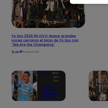
Yo Soy 2026 EN VIVO: Nueve grandes
voces cerraron el inicio de Yo Soy con
“We Are the Champions”
Yo Soy
08 de agosto 2026
Deportes
08 de
agosto
2026
Partidos y
tabla de
posiciones
del Torneo
Clausura EN
VIVO: así van
los equipos