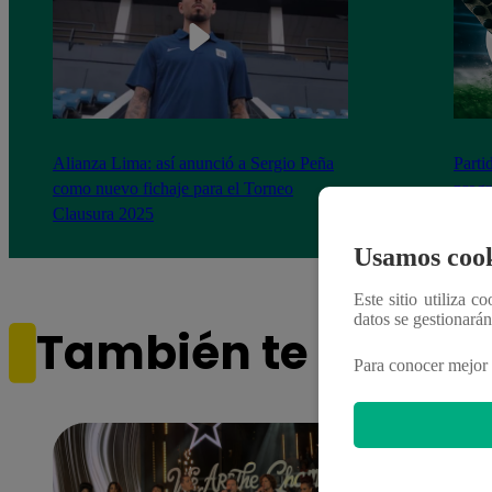
Alianza Lima: así anunció a Sergio Peña
Parti
como nuevo fichaje para el Torneo
prog
Clausura 2025
Usamos cook
Este sitio utiliza c
datos se gestionará
También te puede i
Para conocer mejor 