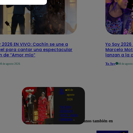
 2026 EN VIVO: Cachín se une a
Yo Soy 2026 
el para cantar una espectacular
Marcelo Mott
ón de “Amor mío”
lanzan a la 
Yo Soy
08 de agosto 2026
08 de agost
Yo
08 de
Soy
agosto
2026
Yo Soy
2026 EN
VIVO: Julio
Iglesias,
Encuéntranos también en
José José,
Celia Cruz
y más