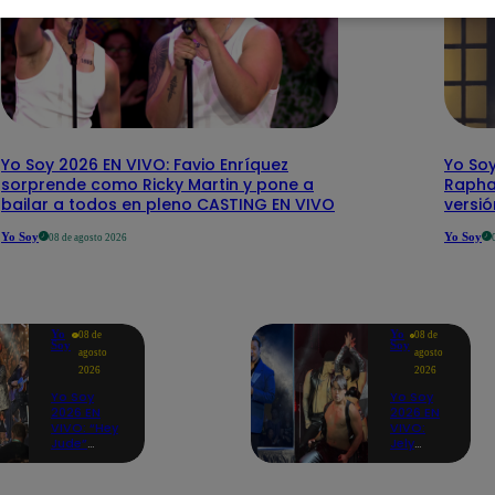
Yo Soy 2026 EN VIVO: Favio Enríquez
Yo Soy
sorprende como Ricky Martin y pone a
Rapha
bailar a todos en pleno CASTING EN VIVO
versi
Yo Soy
Yo Soy
08 de agosto 2026
Yo
Yo
08 de
08 de
Soy
Soy
agosto
agosto
2026
2026
Yo Soy
Yo Soy
2026 EN
2026 EN
VIVO: “Hey
VIVO:
Jude”
Jely
reúne a
Reátegui
Paul
se une a
McCartney,
Nino