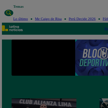
Temas
Lo último
Lo último
Me Caigo de Risa
Perú Decide 2026
Fút
Po