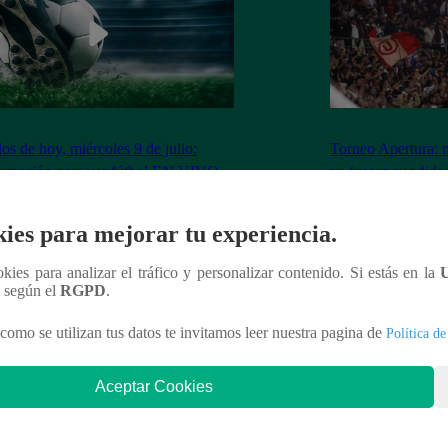
dos de hoy, miércoles 9 de julio:
Torneo Apertura: 
ramación para ver fútbol EN VIVO
ya fueron vendidas
Los Chankas
ies para mejorar tu experiencia.
ookies para analizar el tráfico y personalizar contenido. Si estás en la
n según el
RGPD
.
nteresar
como se utilizan tus datos te invitamos leer nuestra pagina de
Política de
Aceptar Cookies