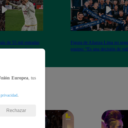
más de 55 mil entradas
Figura de Alianza Lima no segui
 para Universitario vs
equipo: “Es una decisión de vi
Unión Europea
, tus
.
 privacidad
Rechazar