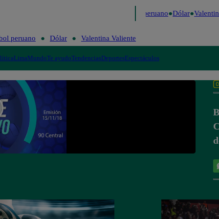
Me Caigo de Risa
Perú Decide 2026
Fútbol peruano
Dólar
Valentina
bol peruano
Dólar
Valentina Valiente
lítica
Lima
Mundo
Te ayudo
Tendencias
Deportes
Espectáculos
B
C
d