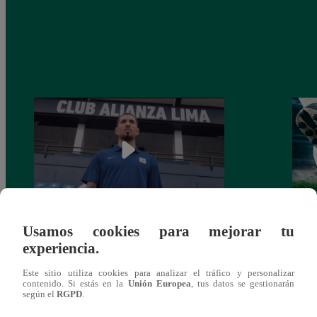
Usamos cookies para mejorar tu
Alianza Lima: así anunció a Sergio Peña
Parti
experiencia.
como nuevo fichaje para el Torneo
prog
Clausura 2025
Este sitio utiliza cookies para analizar el tráfico y personalizar
contenido. Si estás en la
Unión Europea
, tus datos se gestionarán
según el
RGPD
.