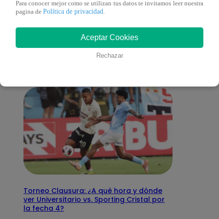
Para conocer mejor como se utilizan tus datos te invitamos leer nuestra
Política de privacidad
pagina de
.
También te puede
Aceptar Cookies
interesar
Rechazar
Torneo Clausura: ¿A qué hora y dónde
ver Universitario vs. Sporting Cristal por
la fecha 4?