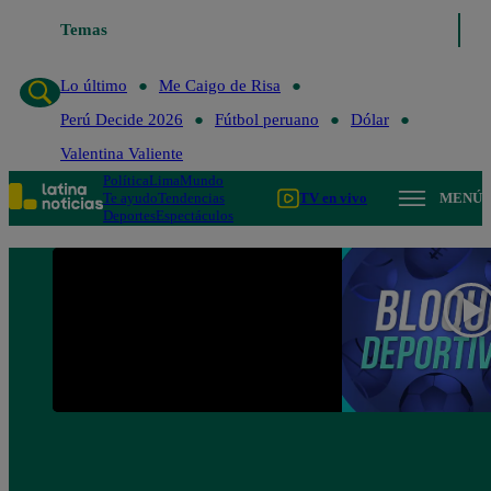
Temas
Lo último
Me Caigo de R
Lo último
Me Caigo de Risa
Perú Decide 2026
Fútbol peruano
Dólar
Valentina Valiente
Política
Lima
Mundo
Te ayudo
Tendencias
TV en vivo
MENÚ
Deportes
Espectáculos