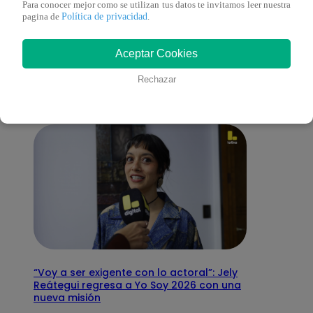
Para conocer mejor como se utilizan tus datos te invitamos leer nuestra
Política de privacidad
pagina de
.
También te puede
Aceptar Cookies
interesar
Rechazar
“Voy a ser exigente con lo actoral”: Jely
Reátegui regresa a Yo Soy 2026 con una
nueva misión