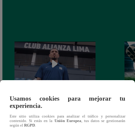
Usamos cookies para mejorar tu
Alianza Lima: así anunció a Sergio Peña
Parti
experiencia.
como nuevo fichaje para el Torneo
prog
Clausura 2025
Este sitio utiliza cookies para analizar el tráfico y personalizar
contenido. Si estás en la
Unión Europea
, tus datos se gestionarán
según el
RGPD
.