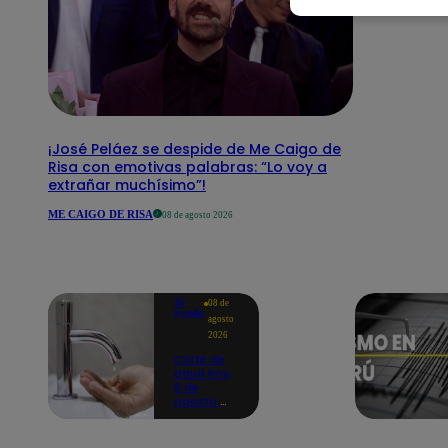
¡José Peláez se despide de Me Caigo de
Risa con emotivas palabras: “Lo voy a
extrañar muchísimo”!
ME CAIGO DE RISA
08 de agosto 2026
Te
08 de
ayudo
agosto
2026
Corte de
agua hoy,
8 de
agosto:
horarios y
distritos
afectados