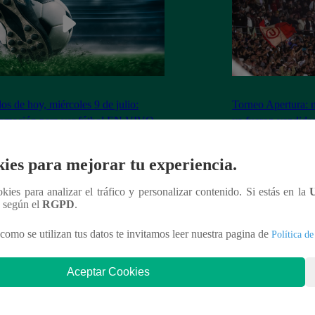
dos de hoy, miércoles 9 de julio:
Torneo Apertura: 
ramación para ver fútbol EN VIVO
ya fueron vendidas
Los Chankas
ies para mejorar tu experiencia.
ookies para analizar el tráfico y personalizar contenido. Si estás en la
n según el
RGPD
.
nteresar
como se utilizan tus datos te invitamos leer nuestra pagina de
Política de
Aceptar Cookies