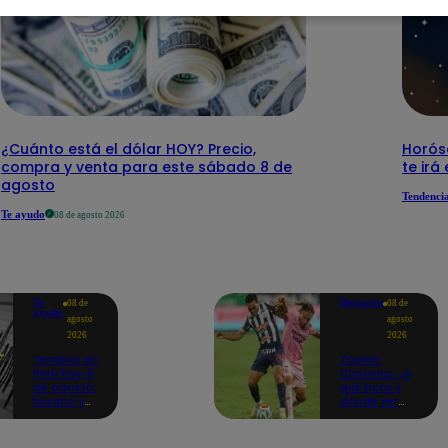
¿Cuánto está el dólar HOY? Precio,
Horós
compra y venta para este sábado 8 de
te irá
agosto
Tendenci
Te ayudo
08 de agosto 2026
Te
Deportes
08 de
08 de
ayudo
agosto
agosto
2026
2026
Temblor en
Torneo
Perú hoy, 8
Clausura: ¿A
de agosto:
qué hora y
horario y
dónde ver
epicentro
Sport Boys
del último
vs. Alianza
sismo,
Lima por la