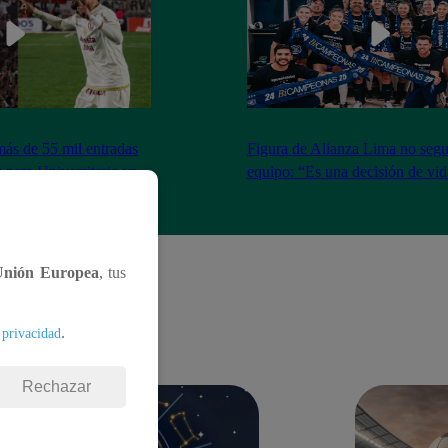
más de 55 mil entradas
Figura de Alianza Lima no segui
 para Universitario vs
equipo: “Es una decisión de vi
Unión Europea
, tus
.
 privacidad
Rechazar