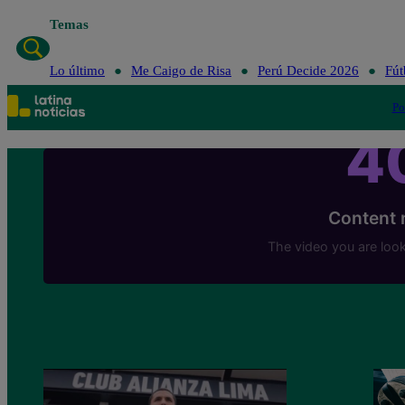
Temas
Lo último
Me Caigo de Risa
Perú Decide 2026
Fút
Po