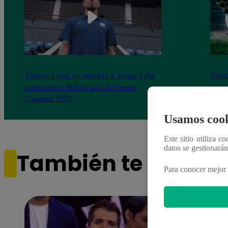
Alianza Lima: así anunció a Sergio Peña
Parti
como nuevo fichaje para el Torneo
prog
Clausura 2025
Usamos cook
Este sitio utiliza c
datos se gestionará
También te puede i
Para conocer mejor 