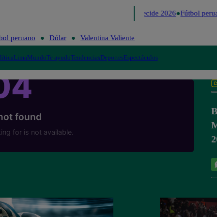
Lo último
Me Caigo de Risa
Perú Decide 2026
Fútbol perua
bol peruano
Dólar
Valentina Valiente
lítica
Lima
Mundo
Te ayudo
Tendencias
Deportes
Espectáculos
B
M
2